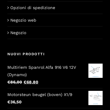
Opzioni di spedizione
Negozio web
Negozio
NUOVI PRODOTTI
Multiriem Spanrol Alfa 916 V6 12V
(Dynamo)
Il
Il
€
86,00
€
68,80
prezzo
prezzo
Motorsteun beugel (boven) X1/9
originale
attuale
€
36,50
era:
è: