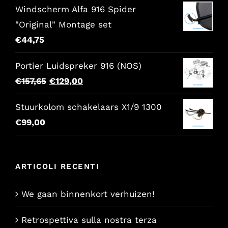
€86,00.
€68,80.
Windscherm Alfa 916 Spider
"Original" Montage set
€
44,75
Portier Luidspreker 916 (NOS)
Il
Il
€
157,65
€
129,00
prezzo
prezzo
Stuurkolom schakelaars X1/9 1300
originale
attuale
€
99,00
era:
è:
€157,65.
€129,00.
ARTICOLI RECENTI
We gaan binnenkort verhuizen!
Retrospettiva sulla nostra terza