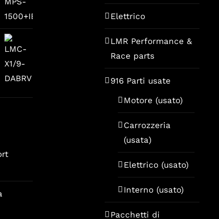
Elettrico
LMR Performance &
Race parts
916 Parti usate
Motore (usato)
Carrozzeria
I
(usata)
rt
Elettrico (usato)
Interno (usato)
a
Pacchetti di