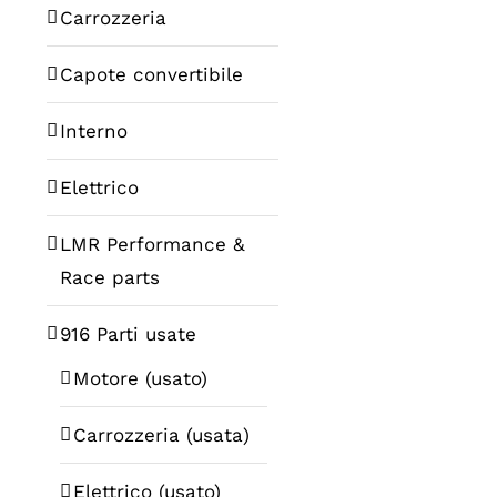
Carrozzeria
Capote convertibile
Interno
Elettrico
LMR Performance &
Race parts
916 Parti usate
Motore (usato)
Carrozzeria (usata)
Elettrico (usato)