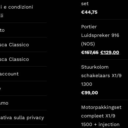
set
i e condizioni
€
44,75
li
Portier
to
Luidspreker 916
(NOS)
sca Classico
Il
Il
€
157,65
€
129,00
sca Classico
prezzo
pre
Stuurkolom
originale
att
 account
schakelaars X1/9
era:
è:
1300
€157,65.
€12
e
€
99,00
iamo
Motorpakkingset
compleet X1/9
ativa sulla privacy
1500 + injection