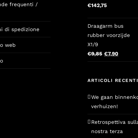
de frequenti /
€
142,75
Draagarm bus
i di spedizione
rubber voorzijde
X1/9
io web
Il
Il
€
9,85
€
7,90
io
prezzo
prezzo
originale
attuale
ARTICOLI RECENT
era:
è:
€9,85.
€7,90.
We gaan binnenko
verhuizen!
Retrospettiva sull
nostra terza