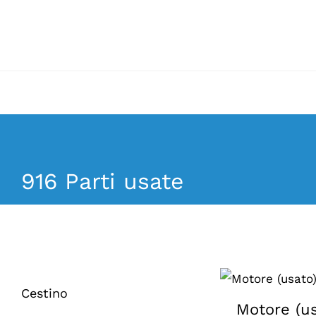
Vai
al
contenuto
916 Parti usate
Cestino
Motore (u