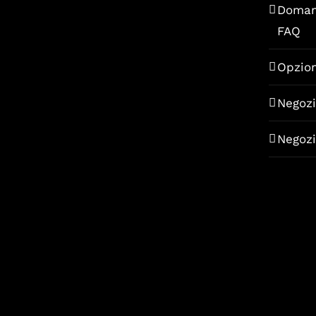
Doman
FAQ
Opzion
Negoz
Negoz