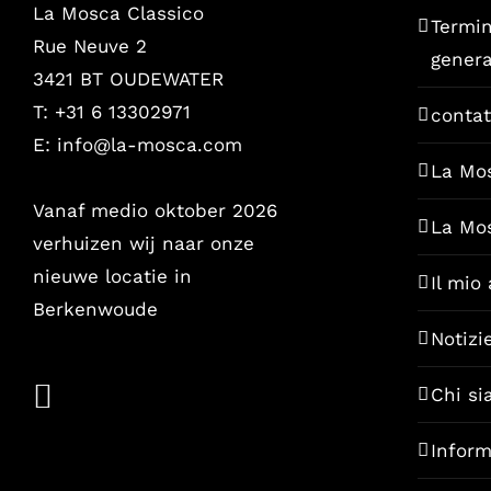
La Mosca Classico
Termin
Rue Neuve 2
genera
3421 BT OUDEWATER
T: +31 6 13302971
contat
E:
info@la-mosca.com
La Mo
Vanaf medio oktober 2026
La Mo
verhuizen wij naar onze
nieuwe locatie in
Il mio
Berkenwoude
Notizi
Chi s
Inform