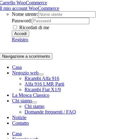
Carrello WooCommerce
Il mio account WooCommerce
Nome utente:
Password:
Ricordati di me
Registro
Navigazione a scorrimento
Casa
Negozio web
Ricambi Alfa 916
Alfa 916 LMR Parti
Ricambi Fiat X1/9
La Mosca Classico
Chi siamo
Chi siamo
Domande frequenti / FAQ
Notizie
Contatto
Casa