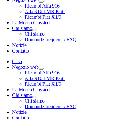
Negozio web
Ricambi Alfa 916
Alfa 916 LMR Parti
Ricambi Fiat X1/9
La Mosca Classico
Chi siamo
Chi siamo
Domande frequenti / FAQ
Notizie
Contatto
Casa
Negozio web
Ricambi Alfa 916
Alfa 916 LMR Parti
Ricambi Fiat X1/9
La Mosca Classico
Chi siamo
Chi siamo
Domande frequenti / FAQ
Notizie
Contatto
Specialista in
Alfa Romeo 916 Spider & Gtv | Fiat X1/9 parts
nostro
opzioni di spedizione