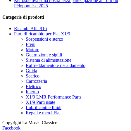
Retrospettiva sulla nostra terza partecipazione al Tour du
Péloponnèse 2025
Categorie di prodotti
Ricambi Alfa 916
Parti di ricambio per Fiat X1/9
Sospensioni e sterzo
Freni
Motore
Guarnizioni e sigilli
Sistema di alimentazione
Raffreddamento e riscaldamento
Guida
Scarico
Carrozzeria
Elettrico
Interno
X1/9 LMR Performance Parts
X1/9 Parti usate
Lubrificanti e fluidi
Regali e merci Fiat
Copyright La Mosca Classico
Facebook