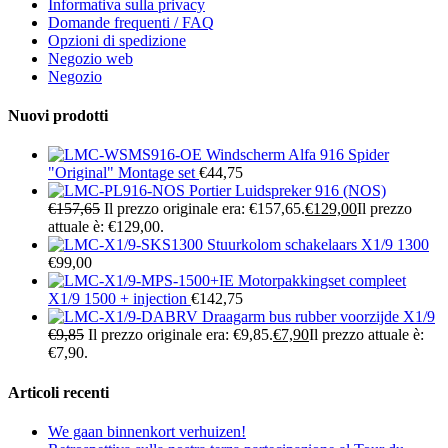
Informativa sulla privacy
Domande frequenti / FAQ
Opzioni di spedizione
Negozio web
Negozio
Nuovi prodotti
Windscherm Alfa 916 Spider
"Original" Montage set
€
44,75
Portier Luidspreker 916 (NOS)
€
157,65
Il prezzo originale era: €157,65.
€
129,00
Il prezzo
attuale è: €129,00.
Stuurkolom schakelaars X1/9 1300
€
99,00
Motorpakkingset compleet
X1/9 1500 + injection
€
142,75
Draagarm bus rubber voorzijde X1/9
€
9,85
Il prezzo originale era: €9,85.
€
7,90
Il prezzo attuale è:
€7,90.
Articoli recenti
We gaan binnenkort verhuizen!