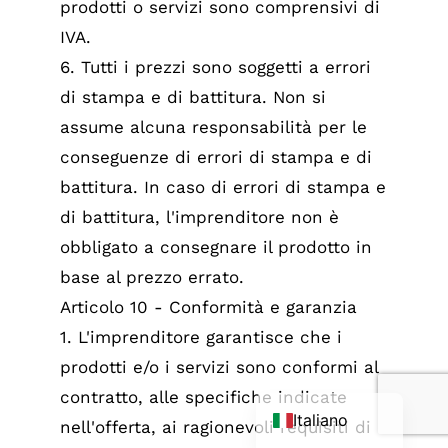
prodotti o servizi sono comprensivi di
IVA.
6. Tutti i prezzi sono soggetti a errori
di stampa e di battitura. Non si
assume alcuna responsabilità per le
conseguenze di errori di stampa e di
battitura. In caso di errori di stampa e
di battitura, l'imprenditore non è
obbligato a consegnare il prodotto in
base al prezzo errato.
Français
Articolo 10 - Conformità e garanzia
Deutsch
1. L'imprenditore garantisce che i
English (UK)
prodotti e/o i servizi sono conformi al
Nederlands
contratto, alle specifiche indicate
Italiano
nell'offerta, ai ragionevoli requisiti di