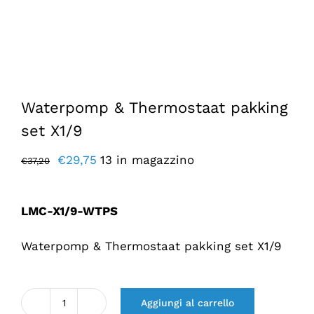
Waterpomp & Thermostaat pakking
set X1/9
Il
Il
€
29,75
13 in magazzino
€
37,20
prezzo
prezzo
originale
attuale
LMC-X1/9-WTPS
era:
è:
€37,20.
€29,75.
Waterpomp & Thermostaat pakking set X1/9
Aggiungi al carrello
Quantità