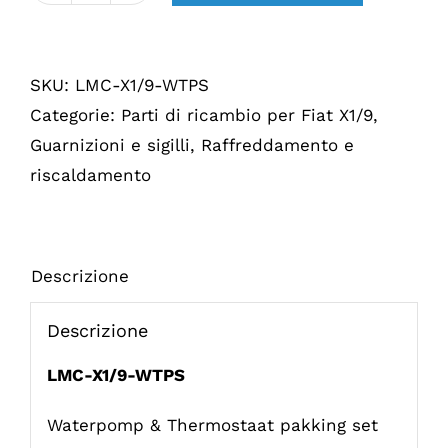
Waterpomp
&
SKU:
LMC-X1/9-WTPS
Thermostaat
Categorie:
Parti di ricambio per Fiat X1/9
,
pakking
Guarnizioni e sigilli
,
Raffreddamento e
set
riscaldamento
X1/9
Descrizione
Descrizione
LMC-X1/9-WTPS
Waterpomp & Thermostaat pakking set