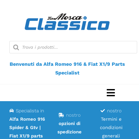
Vai
al
contenuto
Ricerca
prodotti
Benvenuti da Alfa Romeo 916 & Fiat X1/9 Parts
Specialist
Naviga
a
Specialista in
nostro
Casa
nostro
scorri
Alfa Romeo 916
Termini e
opzioni di
Spider & Gtv |
condizioni
Negozio web
spedizione
Fiat X1/9 parts
generali