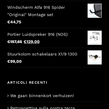
€86,00.
€68,80.
Windscherm Alfa 916 Spider
"Original" Montage set
€
44,75
Portier Luidspreker 916 (NOS)
Il
Il
€
157,65
€
129,00
prezzo
prezzo
Stuurkolom schakelaars X1/9 1300
originale
attuale
€
99,00
era:
è:
€157,65.
€129,00.
ARTICOLI RECENTI
We gaan binnenkort verhuizen!
Retrospettiva sulla nostra terza