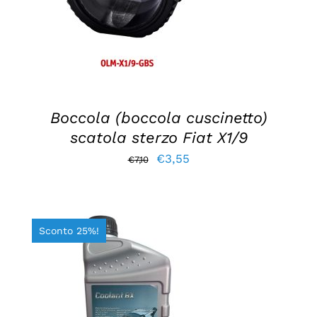
Boccola (boccola cuscinetto)
scatola sterzo Fiat X1/9
Il
Il
€
3,55
€
7,10
prezzo
prezzo
originale
attuale
era:
è:
Sconto 25%!
€7,10.
€3,55.
AGGIUNGI AL CARRELLO
/