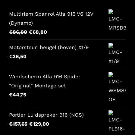
Multiriem Spanrol Alfa 916 V6 12V
(Dynamo)
Il
Il
€
86,00
€
68,80
prezzo
prezzo
Motorsteun beugel (boven) X1/9
originale
attuale
€
36,50
era:
è:
€86,00.
€68,80.
Windscherm Alfa 916 Spider
"Original" Montage set
€
44,75
Portier Luidspreker 916 (NOS)
Il
Il
€
157,65
€
129,00
prezzo
prezzo