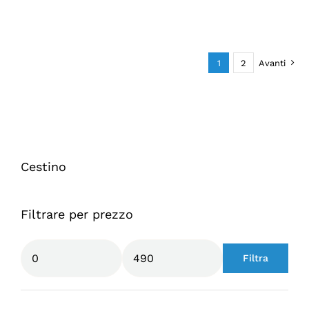
1
2
Avanti
Cestino
Filtrare per prezzo
Filtra
Prezzo
Prezzo
Min
Max