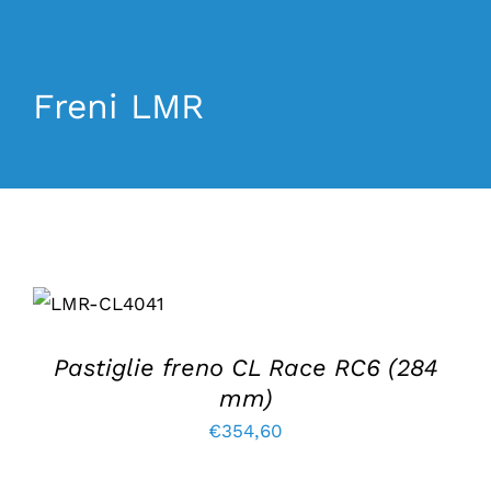
La Mosca Classico
Freni LMR
Chi siamo
Notizie
Contatto
AGGIUNGI
AL
CARRELLO
/
DETTAGLI
Pastiglie freno CL Race RC6 (284
mm)
€
354,60