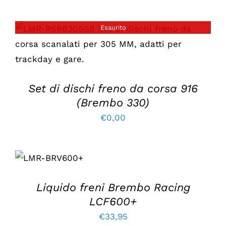
Esaurito
DETTAGLI
Set di dischi freno da corsa 916
(Brembo 330)
€
0,00
AGGIUNGI AL
CARRELLO
/
DETTAGLI
Liquido freni Brembo Racing
LCF600+
€
33,95