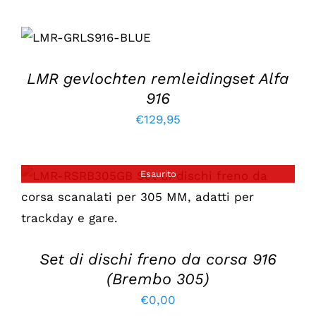
AGGIUNGI AL
CARRELLO
/
DETTAGLI
LMR gevlochten remleidingset Alfa
916
€
129,95
Esaurito
DETTAGLI
Set di dischi freno da corsa 916
(Brembo 305)
€
0,00