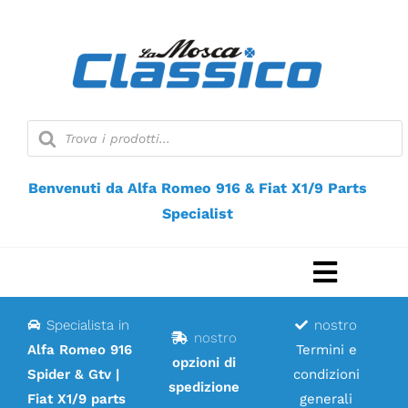
Vai
al
contenuto
Ricerca
prodotti
Benvenuti da Alfa Romeo 916 & Fiat X1/9 Parts
Specialist
Naviga
a
Specialista in
nostro
Casa
nostro
scorri
Alfa Romeo 916
Termini e
opzioni di
Spider & Gtv |
condizioni
Negozio web
spedizione
Fiat X1/9 parts
generali