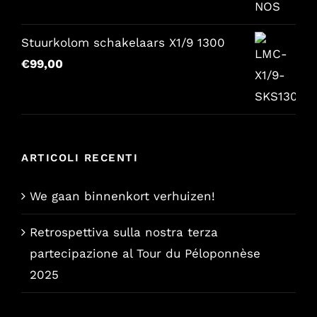
originale
attuale
era:
è:
Stuurkolom schakelaars X1/9 1300
€157,65.
€129,00.
€
99,00
ARTICOLI RECENTI
We gaan binnenkort verhuizen!
Retrospettiva sulla nostra terza
partecipazione al Tour du Péloponnèse
2025