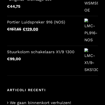
€
44,75
Portier Luidspreker 916 (NOS)
Il
Il
€
157,65
€
129,00
prezzo
prezzo
originale
attuale
era:
è:
Stuurkolom schakelaars X1/9 1300
€157,65.
€129,00.
€
99,00
ARTICOLI RECENTI
We gaan binnenkort verhuizen!