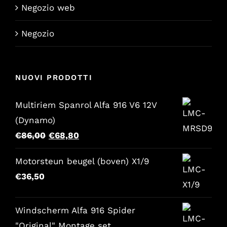
Negozio web
Negozio
NUOVI PRODOTTI
Multiriem Spanrol Alfa 916 V6 12V
(Dynamo)
Il
Il
€
86,00
€
68,80
prezzo
prezzo
Motorsteun beugel (boven) X1/9
originale
attuale
€
36,50
era:
è:
€86,00.
€68,80.
Windscherm Alfa 916 Spider
"Original" Montage set