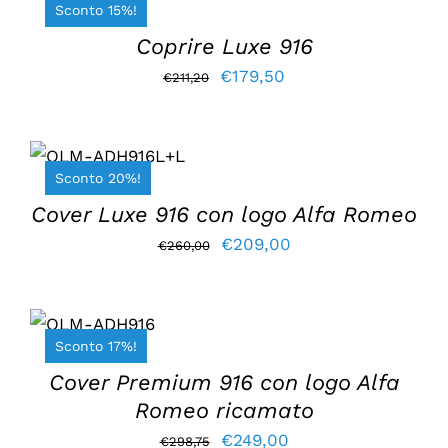
Sconto 15%!
/
DETTAGLI
€22,15.
€19,95.
Coprire Luxe 916
Il
Il
€
179,50
€
211,20
prezzo
prezzo
originale
attuale
AGGIUNGI AL
CARRELLO
/
era:
è:
Sconto 20%!
DETTAGLI
€211,20.
€179,50.
Cover Luxe 916 con logo Alfa Romeo
Il
Il
€
209,00
€
260,00
prezzo
prezzo
AGGIUNGI AL
originale
attuale
CARRELLO
era:
è:
/
Sconto 17%!
DETTAGLI
€260,00.
€209,00.
Cover Premium 916 con logo Alfa
Romeo ricamato
Il
Il
€
249,00
€
298,75