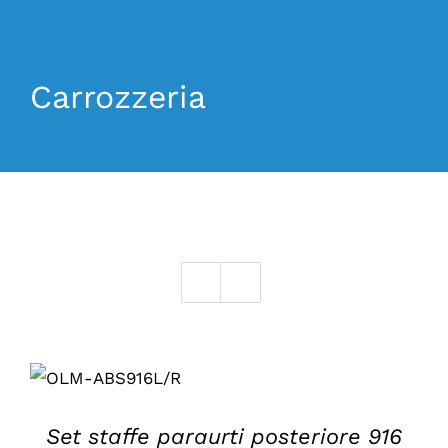
La Mosca Classico
Carrozzeria
Chi siamo
Notizie
Contatto
AGGIUNGI AL
CARRELLO
/
DETTAGLI
Set staffe paraurti posteriore 916