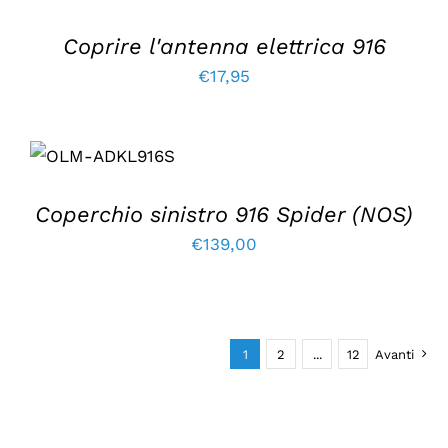
€244,00.
€219,00.
Coprire l'antenna elettrica 916
€
17,95
AGGIUNGI AL
CARRELLO
/
DETTAGLI
Coperchio sinistro 916 Spider (NOS)
€
139,00
1
2
...
12
Avanti