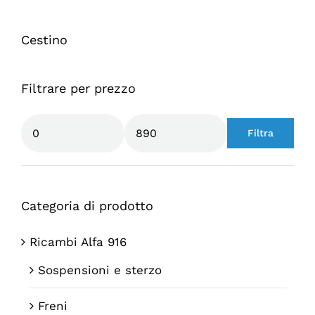
Cestino
Filtrare per prezzo
Filtra
Prezzo
Prezzo
Min
Max
Categoria di prodotto
Ricambi Alfa 916
Sospensioni e sterzo
Freni