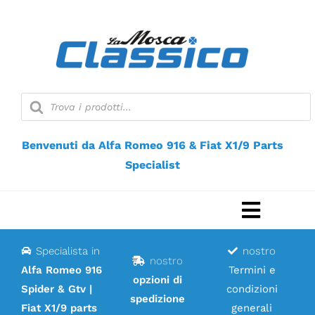
Vai
al
contenuto
Ricerca
prodotti
Benvenuti da Alfa Romeo 916 & Fiat X1/9 Parts
Specialist
Naviga
a
Specialista in
nostro
Casa
nostro
scorri
Alfa Romeo 916
Termini e
opzioni di
Spider & Gtv |
condizioni
Negozio web
spedizione
Fiat X1/9 parts
generali