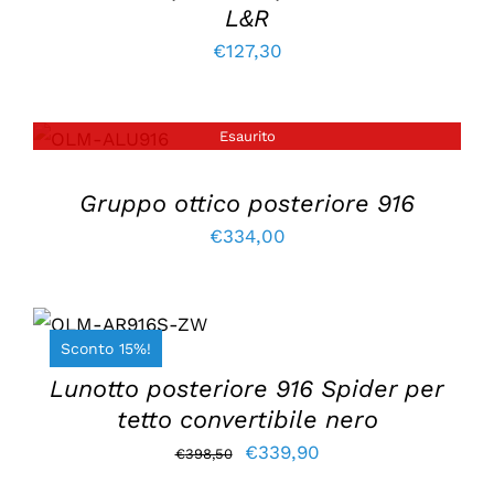
L&R
€
127,30
Esaurito
DETTAGLI
Gruppo ottico posteriore 916
€
334,00
AGGIUNGI AL
CARRELLO
/
Sconto 15%!
DETTAGLI
Lunotto posteriore 916 Spider per
tetto convertibile nero
Il
Il
€
339,90
€
398,50
prezzo
prezzo