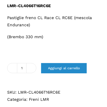
LMR-CL4066T16RC6E
Pastiglie freno CL Race CL RC6E (mescola
Endurance)
(Brembo 330 mm)
Aggiungi al carrello
Quantità
CL
Race
SKU:
LMR-CL4066T16RC6E
remblokken
Categoria:
Freni LMR
RC6E