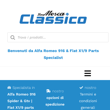
Vai
al
contenuto
Ricerca
prodotti
Benvenuti da Alfa Romeo 916 & Fiat X1/9 Parts
Specialist
Naviga
a
Specialista in
nostro
Casa
nostro
scorri
Alfa Romeo 916
Termini e
opzioni di
Spider & Gtv |
condizioni
Negozio web
spedizione
Fiat X1/9 parts
generali