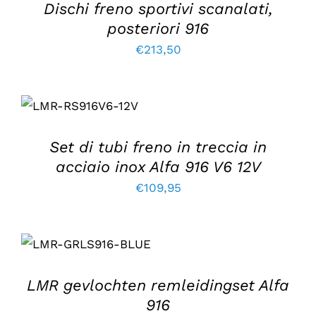
Dischi freno sportivi scanalati,
posteriori 916
€
213,50
AGGIUNGI AL
CARRELLO
/
DETTAGLI
Set di tubi freno in treccia in
acciaio inox Alfa 916 V6 12V
€
109,95
AGGIUNGI AL
CARRELLO
/
DETTAGLI
LMR gevlochten remleidingset Alfa
916