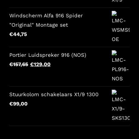
€86,00.
€68,80.
Windscherm Alfa 916 Spider
"Original" Montage set
€
44,75
Portier Luidspreker 916 (NOS)
Il
Il
€
157,65
€
129,00
prezzo
prezzo
originale
attuale
era:
è:
Stuurkolom schakelaars X1/9 1300
€157,65.
€129,00.
€
99,00