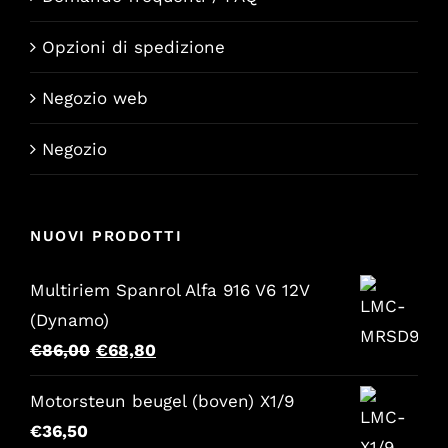
Opzioni di spedizione
Negozio web
Negozio
NUOVI PRODOTTI
Multiriem Spanrol Alfa 916 V6 12V
(Dynamo)
Il
Il
€
86,00
€
68,80
prezzo
prezzo
Motorsteun beugel (boven) X1/9
originale
attuale
€
36,50
era:
è: