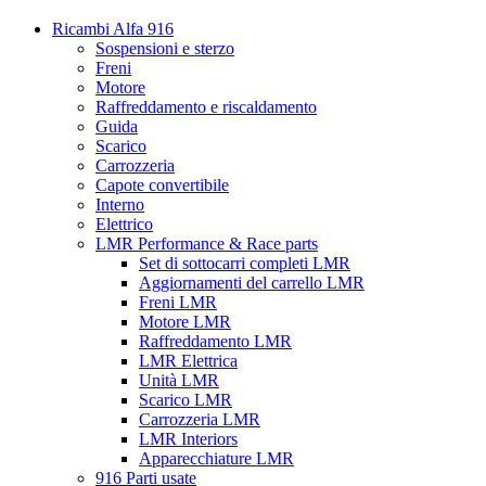
Ricambi Alfa 916
Sospensioni e sterzo
Freni
Motore
Raffreddamento e riscaldamento
Guida
Scarico
Carrozzeria
Capote convertibile
Interno
Elettrico
LMR Performance & Race parts
Set di sottocarri completi LMR
Aggiornamenti del carrello LMR
Freni LMR
Motore LMR
Raffreddamento LMR
LMR Elettrica
Unità LMR
Scarico LMR
Carrozzeria LMR
LMR Interiors
Apparecchiature LMR
916 Parti usate