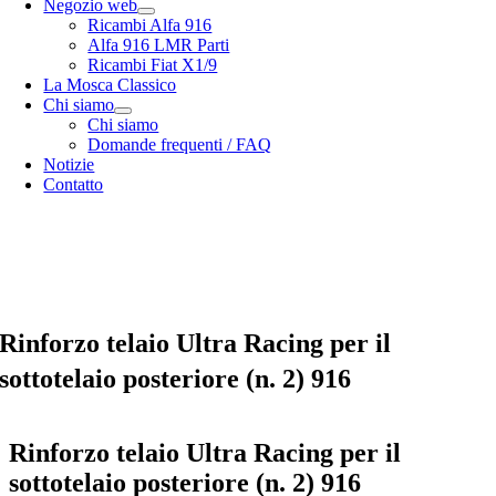
Negozio web
Ricambi Alfa 916
Alfa 916 LMR Parti
Ricambi Fiat X1/9
La Mosca Classico
Chi siamo
Chi siamo
Domande frequenti / FAQ
Notizie
Contatto
Specialista in
Alfa Romeo 916 Spider & Gtv | Fiat X1/9 parts
nostro
opzioni di spedizione
nostro
Termini e condizioni generali
Rinforzo telaio Ultra Racing per il
sottotelaio posteriore (n. 2) 916
Rinforzo telaio Ultra Racing per il
sottotelaio posteriore (n. 2) 916