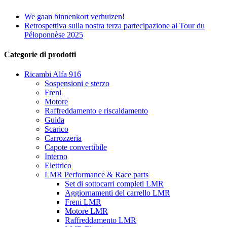
We gaan binnenkort verhuizen!
Retrospettiva sulla nostra terza partecipazione al Tour du
Péloponnèse 2025
Categorie di prodotti
Ricambi Alfa 916
Sospensioni e sterzo
Freni
Motore
Raffreddamento e riscaldamento
Guida
Scarico
Carrozzeria
Capote convertibile
Interno
Elettrico
LMR Performance & Race parts
Set di sottocarri completi LMR
Aggiornamenti del carrello LMR
Freni LMR
Motore LMR
Raffreddamento LMR