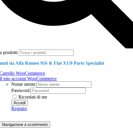
a prodotti
nuti da Alfa Romeo 916 & Fiat X1/9 Parts Specialist
Carrello WooCommerce
Il mio account WooCommerce
Nome utente:
Password:
Ricordati di me
Registro
Navigazione a scorrimento