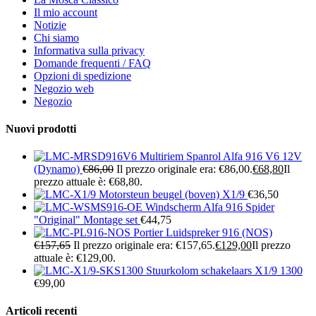
Il mio account
Notizie
Chi siamo
Informativa sulla privacy
Domande frequenti / FAQ
Opzioni di spedizione
Negozio web
Negozio
Nuovi prodotti
Multiriem Spanrol Alfa 916 V6 12V
(Dynamo)
€
86,00
Il prezzo originale era: €86,00.
€
68,80
Il
prezzo attuale è: €68,80.
Motorsteun beugel (boven) X1/9
€
36,50
Windscherm Alfa 916 Spider
"Original" Montage set
€
44,75
Portier Luidspreker 916 (NOS)
€
157,65
Il prezzo originale era: €157,65.
€
129,00
Il prezzo
attuale è: €129,00.
Stuurkolom schakelaars X1/9 1300
€
99,00
Articoli recenti