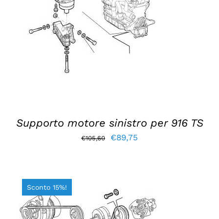
AGGIUNGI AL CARRELLO
/
DETTAGLI
Supporto motore sinistro per 916 TS
Il
Il
€
89,75
€
105,60
prezzo
prezzo
originale
attuale
era:
è:
Sconto 15%!
€105,60.
€89,75.