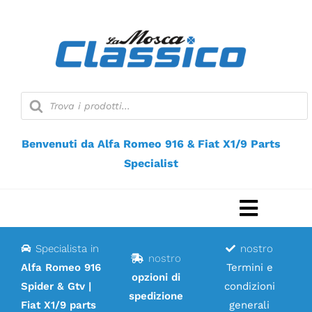
Vai
al
contenuto
Ricerca
prodotti
Benvenuti da Alfa Romeo 916 & Fiat X1/9 Parts
Specialist
Naviga
a
Specialista in
nostro
Casa
nostro
scorri
Alfa Romeo 916
Termini e
opzioni di
Spider & Gtv |
condizioni
Negozio web
spedizione
Fiat X1/9 parts
generali