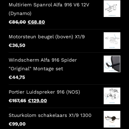
Multiriem Spanrol Alfa 916 V6 12V
(Dynamo)
Il
Il
€
86,00
€
68,80
prezzo
prezzo
Motorsteun beugel (boven) X1/9
originale
attuale
€
36,50
era:
è:
€86,00.
€68,80.
Windscherm Alfa 916 Spider
"Original" Montage set
€
44,75
Portier Luidspreker 916 (NOS)
Il
Il
€
157,65
€
129,00
prezzo
prezzo
Stuurkolom schakelaars X1/9 1300
originale
attuale
€
99,00
era:
è: