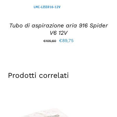
Tubo di aspirazione aria 916 Spider
V6 12V
Il
Il
€
89,75
€
105,60
prezzo
prezzo
originale
attuale
era:
è:
€105,60.
€89,75.
Prodotti correlati