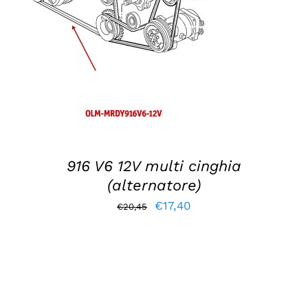
AGGIUNGI AL CARRELLO
/
DETTAGLI
916 V6 12V multi cinghia
(alternatore)
Il
Il
€
17,40
€
20,45
prezzo
prezzo
originale
attuale
era:
è:
€20,45.
€17,40.