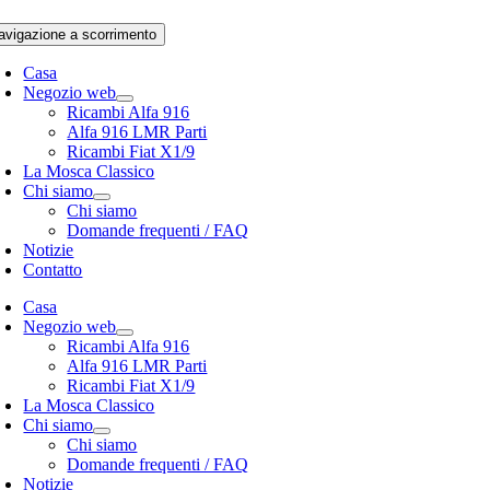
avigazione a scorrimento
Casa
Negozio web
Ricambi Alfa 916
Alfa 916 LMR Parti
Ricambi Fiat X1/9
La Mosca Classico
Chi siamo
Chi siamo
Domande frequenti / FAQ
Notizie
Contatto
Casa
Negozio web
Ricambi Alfa 916
Alfa 916 LMR Parti
Ricambi Fiat X1/9
La Mosca Classico
Chi siamo
Chi siamo
Domande frequenti / FAQ
Notizie