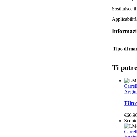
Sostituisce 
Applicabilit
Informazi
Tipo di ma
Ti potre
Carrel
Aggiun
Filt
€
66,9
Scont
Carrel