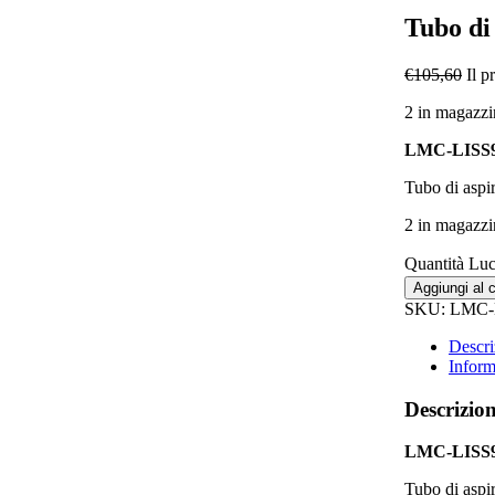
Tubo di
€
105,60
Il p
2 in magazz
LMC-LISS9
Tubo di aspi
2 in magazz
Quantità Luc
Aggiungi al c
SKU:
LMC-
Descri
Inform
Descrizio
LMC-LISS9
Tubo di aspi