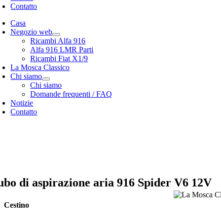
Contatto
Casa
Negozio web
Ricambi Alfa 916
Alfa 916 LMR Parti
Ricambi Fiat X1/9
La Mosca Classico
Chi siamo
Chi siamo
Domande frequenti / FAQ
Notizie
Contatto
cialista in
Alfa Romeo 916 Spider & Gtv | Fiat X1/9 parts
stro
opzioni di spedizione
stro
Termini e condizioni generali
ubo di aspirazione aria 916 Spider V6 12V
Cestino