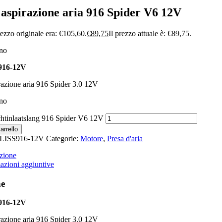
 aspirazione aria 916 Spider V6 12V
rezzo originale era: €105,60.
€
89,75
Il prezzo attuale è: €89,75.
ino
16-12V
razione aria 916 Spider 3.0 12V
ino
htinlaatslang 916 Spider V6 12V
arrello
LISS916-12V
Categorie:
Motore
,
Presa d'aria
zione
azioni aggiuntive
ne
16-12V
razione aria 916 Spider 3.0 12V