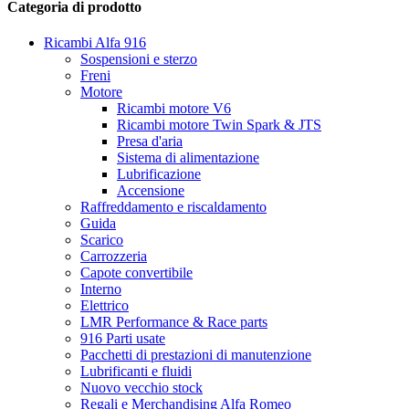
Categoria di prodotto
Ricambi Alfa 916
Sospensioni e sterzo
Freni
Motore
Ricambi motore V6
Ricambi motore Twin Spark & JTS
Presa d'aria
Sistema di alimentazione
Lubrificazione
Accensione
Raffreddamento e riscaldamento
Guida
Scarico
Carrozzeria
Capote convertibile
Interno
Elettrico
LMR Performance & Race parts
916 Parti usate
Pacchetti di prestazioni di manutenzione
Lubrificanti e fluidi
Nuovo vecchio stock
Regali e Merchandising Alfa Romeo