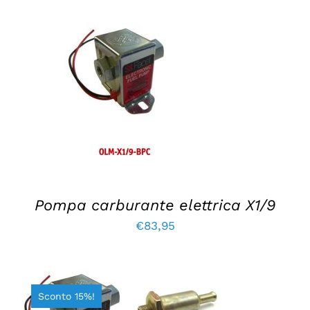
€2,60.
€1,95.
AGGIUNGI AL CARRELLO
/
DETTAGLI
Pompa carburante elettrica X1/9
€
83,95
Sconto 15%!