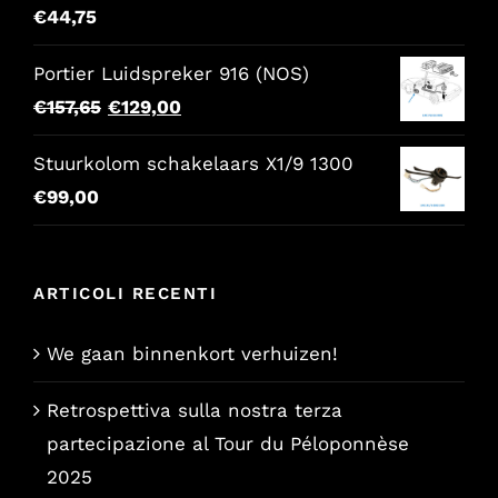
€
44,75
Portier Luidspreker 916 (NOS)
Il
Il
€
157,65
€
129,00
prezzo
prezzo
Stuurkolom schakelaars X1/9 1300
originale
attuale
€
99,00
era:
è:
€157,65.
€129,00.
ARTICOLI RECENTI
We gaan binnenkort verhuizen!
Retrospettiva sulla nostra terza
partecipazione al Tour du Péloponnèse
2025