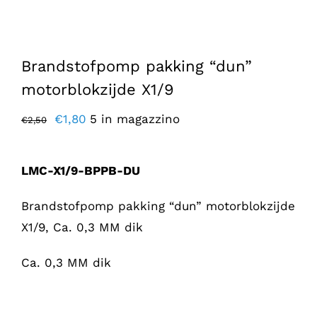
Brandstofpomp pakking “dun”
motorblokzijde X1/9
Il
Il
€
1,80
5 in magazzino
€
2,50
prezzo
prezzo
originale
attuale
LMC-X1/9-BPPB-DU
era:
è:
€2,50.
€1,80.
Brandstofpomp pakking “dun” motorblokzijde
X1/9, Ca. 0,3 MM dik
Ca. 0,3 MM dik