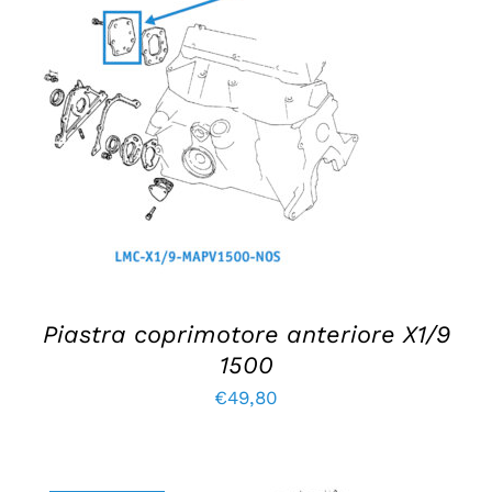
€173,55.
€147,50.
AGGIUNGI AL CARRELLO
/
DETTAGLI
Piastra coprimotore anteriore X1/9
1500
€
49,80