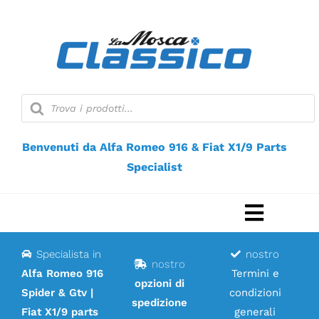
Vai
al
contenuto
Ricerca
prodotti
Benvenuti da Alfa Romeo 916 & Fiat X1/9 Parts
Specialist
Naviga
a
Specialista in
nostro
Casa
nostro
scorri
Alfa Romeo 916
Termini e
opzioni di
Spider & Gtv |
condizioni
Negozio web
spedizione
Fiat X1/9 parts
generali