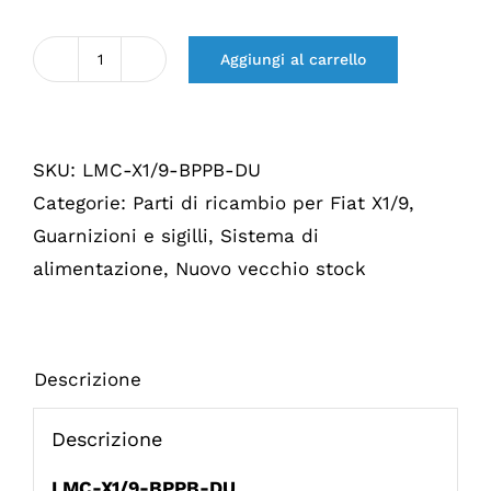
Aggiungi al carrello
Quantità
Brandstofpomp
pakking
SKU:
LMC-X1/9-BPPB-DU
"dun"
Categorie:
Parti di ricambio per Fiat X1/9
,
motorblokzijde
Guarnizioni e sigilli
,
Sistema di
X1/9
alimentazione
,
Nuovo vecchio stock
Descrizione
Descrizione
LMC-X1/9-BPPB-DU