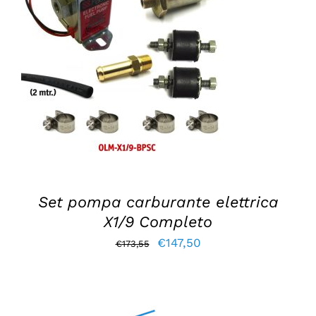
AGGIUNGI AL CARRELLO
/
DETTAGLI
Set pompa carburante elettrica
X1/9 Completo
Il
Il
€
147,50
€
173,55
prezzo
prezzo
originale
attuale
era:
è: