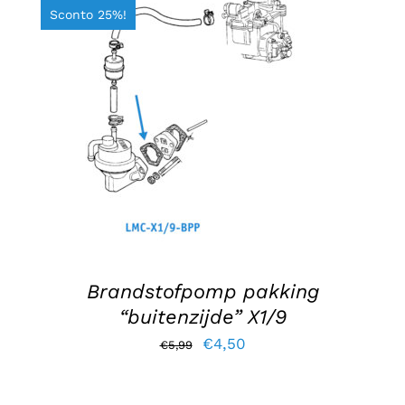
Sconto 25%!
AGGIUNGI AL CARRELLO
/
DETTAGLI
Brandstofpomp pakking
“buitenzijde” X1/9
Il
Il
€
4,50
€
5,99
prezzo
prezzo
originale
attuale