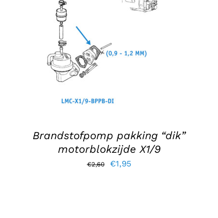
AGGIUNGI AL CARRELLO
/
DETTAGLI
Brandstofpomp pakking “dik”
motorblokzijde X1/9
Il
Il
€
1,95
€
2,60
prezzo
prezzo
originale
attuale
era:
è: