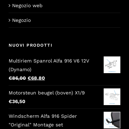
Negozio web
Negozio
NUOVI PRODOTTI
Multiriem Spanrol Alfa 916 V6 12V
(Dynamo)
Il
Il
€
86,00
€
68,80
prezzo
prezzo
Motorsteun beugel (boven) X1/9
originale
attuale
€
36,50
era:
è:
€86,00.
€68,80.
Windscherm Alfa 916 Spider
"Original" Montage set