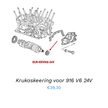
€195,60.
€149,00.
TOEVOEGEN AAN WINKELWAGEN
/
DETAILS
Krukaskeering voor 916 V6 24V
€
39,30