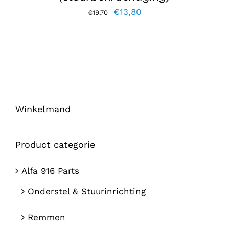
Oorspronkelijke
Huidige
€
13,80
€
19,70
prijs
prijs
was:
is:
€19,70.
€13,80.
Winkelmand
Product categorie
Alfa 916 Parts
Onderstel & Stuurinrichting
Remmen