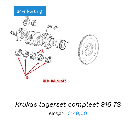
24% korting!
TOEVOEGEN AAN WINKELWAGEN
/
DETAILS
Krukas lagerset compleet 916 TS
Oorspronkelijke
Huidige
€
149,00
€
195,60
prijs
prijs
was:
is: