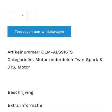
Krukas
Axiaal
Toevoegen aan winkelwagen
lagerset
916
TS
Artikelnummer:
OLM-ALS916TS
(overmaat)
Categorieën:
Motor onderdelen Twin Spark &
aantal
JTS
,
Motor
Beschrijving
Extra informatie