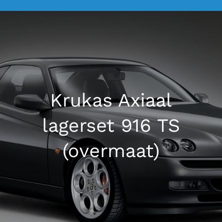
La Mosca Classico
Over ons
Nieuws
Krukas Axiaal
lagerset 916 TS
Contact
(overmaat)