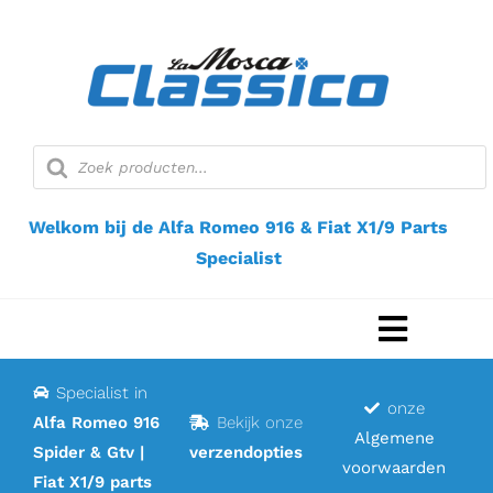
Ga
naar
inhoud
Producten
zoeken
Welkom bij de Alfa Romeo 916 & Fiat X1/9 Parts
Specialist
Navigat
Toggel
Specialist in
Home
onze
Alfa Romeo 916
Bekijk onze
Algemene
Spider & Gtv |
verzendopties
Webshop
voorwaarden
Fiat X1/9 parts