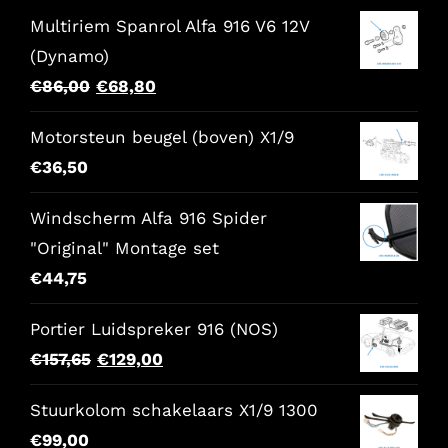
Multiriem Spanrol Alfa 916 V6 12V
(Dynamo)
Oorspronkelijke
Huidige
€
86,00
€
68,80
prijs
prijs
Motorsteun beugel (boven) X1/9
was:
is:
€
36,50
€86,00.
€68,80.
Windscherm Alfa 916 Spider
"Original" Montage set
€
44,75
Portier Luidspreker 916 (NOS)
Oorspronkelijke
Huidige
€
157,65
€
129,00
prijs
prijs
Stuurkolom schakelaars X1/9 1300
was:
is:
€
99,00
€157,65.
€129,00.