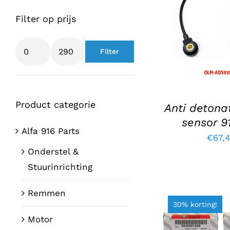
Filter op prijs
TOEVOEGE
WINKELWAG
DETAI
Filter
Min.
Max.
prijs
prijs
Product categorie
Anti detonat
sensor 9
Alfa 916 Parts
€
67,
Onderstel &
Stuurinrichting
Remmen
30% korting!
Motor