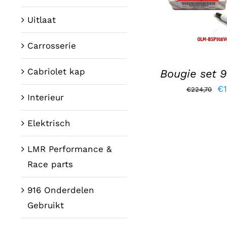
DETAI
Uitlaat
Carrosserie
Cabriolet kap
Bougie set 9
Oo
€
€
224,70
Interieur
pr
wa
Elektrisch
€2
LMR Performance &
Race parts
916 Onderdelen
Gebruikt