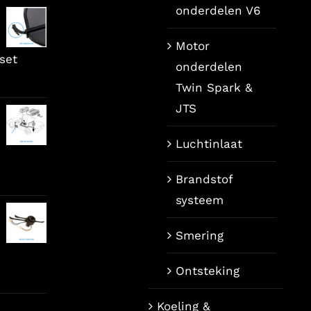
onderdelen V6
Motor
set
onderdelen
Twin Spark &
JTS
Luchtinlaat
ijke
dige
Brandstof
s
systeem
Smering
9,00.
Ontsteking
Koeling &