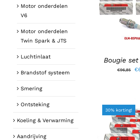
TOEVOEGE
Motor onderdelen
WINKELWAG
V6
DETAI
Motor onderdelen
Twin Spark & JTS
Luchtinlaat
Bougie set
Oo
€
€
96,85
Brandstof systeem
pr
wa
Smering
€9
Ontsteking
30% korting!
Koeling & Verwarming
TOEVOEGE
Aandrijving
WINKELWAG