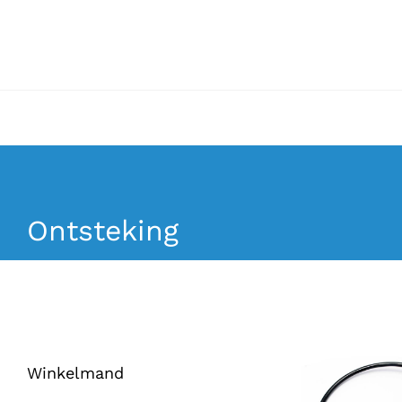
Ga
naar
inhoud
Ontsteking
Winkelmand