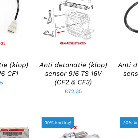
N AAN
TOEVOEGEN AAN
T
EN
/
WINKELWAGEN
/
WI
LS
DETAILS
ie (klop)
Anti detonatie (klop)
Anti d
16 CF1
sensor 916 TS 16V
sens
(CF2 & CF3)
45
€
72,35
30% korting!
30% ko