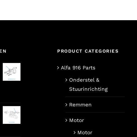
EN
PRODUCT CATEGORIES
Alfa 916 Parts
Onderstel &
Stuurinrichting
ijke
ige
Remmen
Motor
80.
Motor