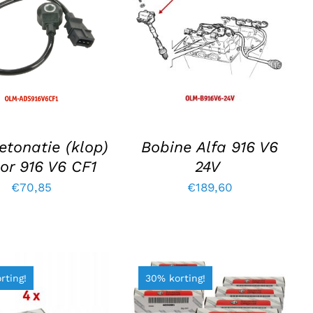
OEVOEGEN AAN
TOEVOEGEN AAN
NKELWAGEN
/
WINKELWAGEN
/
DETAILS
DETAILS
etonatie (klop)
Bobine Alfa 916 V6
or 916 V6 CF1
24V
€
70,85
€
189,60
rting!
30% korting!