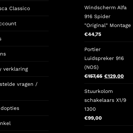
Windscherm Alfa
sca Classico
916 Spider
ccount
"Original" Montage 
€
44,75
s
Portier
ons
Luidspreker 916
(NOS)
y verklaring
Oorspronkel
Hui
€
157,65
€
129,00
stelde vragen /
prijs
prij
Stuurkolom
was:
is:
schakelaars X1/9
€157,65.
€12
ndopties
1300
€
99,00
nkel