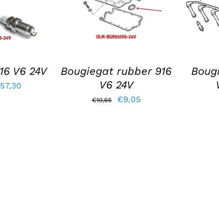
LS
DETAILS
16 V6 24V
Bougiegat rubber 916
Bougi
V6 24V
rspronkelijke
Huidige
157,30
Oorspronkelijke
Huidige
€
9,05
ijs
prijs
€
10,65
prijs
prijs
s:
is:
was:
is:
24,70.
€157,30.
€10,65.
€9,05.