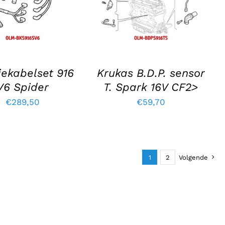
DETAILS
DETAILS
ekabelset 916
Krukas B.D.P. sensor
V6 Spider
T. Spark 16V CF2>
€
289,50
€
59,70
1
2
Volgende