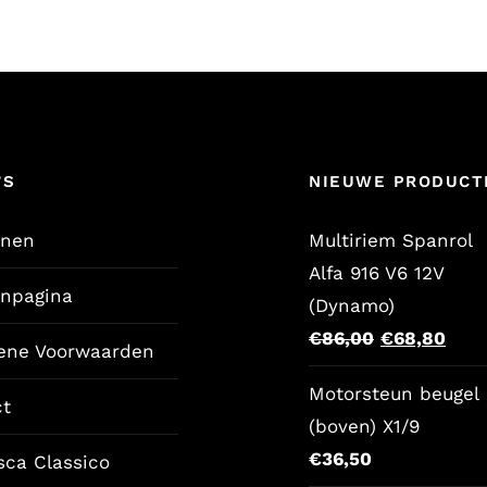
’S
NIEUWE PRODUCT
enen
Multiriem Spanrol
Alfa 916 V6 12V
enpagina
(Dynamo)
Oorspronkel
Huid
€
86,00
€
68,80
ene Voorwaarden
prijs
prijs
Motorsteun beugel
was:
is:
ct
(boven) X1/9
€86,00.
€68,
€
36,50
sca Classico