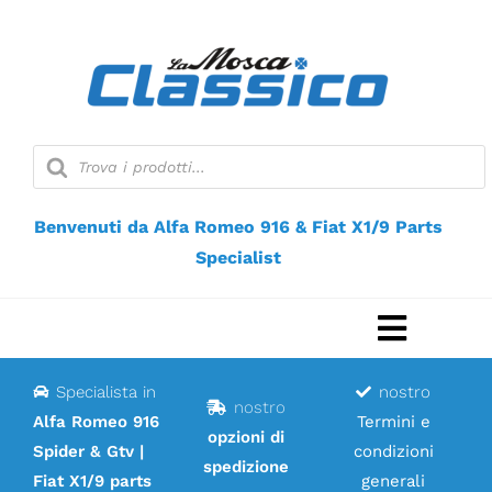
Vai
al
contenuto
Ricerca
prodotti
Benvenuti da Alfa Romeo 916 & Fiat X1/9 Parts
Specialist
Naviga
a
Specialista in
nostro
Casa
nostro
scorri
Alfa Romeo 916
Termini e
opzioni di
Spider & Gtv |
condizioni
Negozio web
spedizione
Fiat X1/9 parts
generali