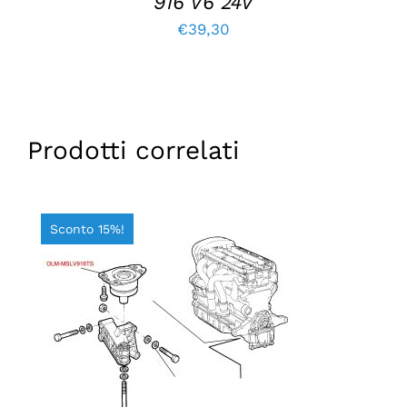
916 V6 24V
€
39,30
Prodotti correlati
Sconto 15%!
AGGIUNGI AL CARRELLO
/
DETTAGLI