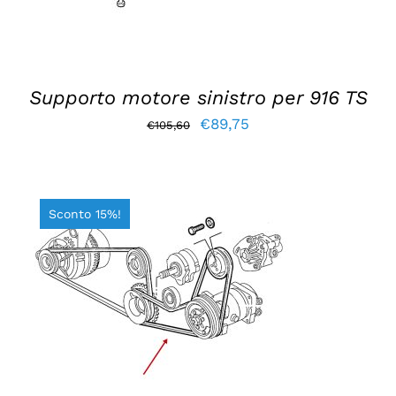
Supporto motore sinistro per 916 TS
Il
Il
€
89,75
€
105,60
prezzo
prezzo
originale
attuale
era:
è:
Sconto 15%!
€105,60.
€89,75.
AGGIUNGI AL CARRELLO
/
DETTAGLI