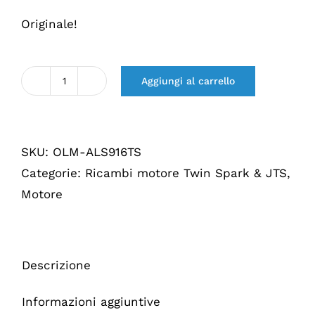
Originale!
Aggiungi al carrello
Quantità
Krukas
Axiaal
SKU:
OLM-ALS916TS
lagerset
Categorie:
Ricambi motore Twin Spark & JTS
,
916
Motore
TS
(overmaat)
Descrizione
Informazioni aggiuntive