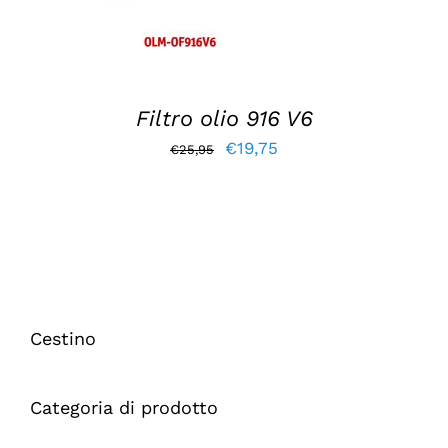
Filtro olio 916 V6
Il
Il
€
19,75
€
25,95
prezzo
prezzo
originale
attuale
era:
è:
€25,95.
€19,75.
Cestino
Categoria di prodotto