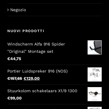
Negozio
NUOVI PRODOTTI
Windscherm Alfa 916 Spider
"Original" Montage set
€
44,75
Portier Luidspreker 916 (NOS)
Il
Il
€
157,65
€
129,00
prezzo
prezzo
Stuurkolom schakelaars X1/9 1300
originale
attuale
€
99,00
era:
è:
€157,65.
€129,00.