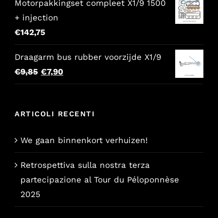
Motorpakkingset compleet X1/9 1500
+ injection
€
142,75
Draagarm bus rubber voorzijde X1/9
Il
Il
€
9,85
€
7,90
prezzo
prezzo
originale
attuale
ARTICOLI RECENTI
era:
è:
€9,85.
€7,90.
We gaan binnenkort verhuizen!
Retrospettiva sulla nostra terza
partecipazione al Tour du Péloponnèse
2025