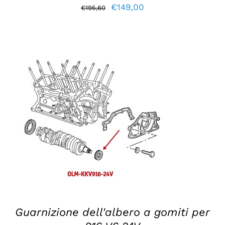
Il
Il
€
149,00
€
195,60
prezzo
prezzo
originale
attuale
era:
è:
€195,60.
€149,00.
AGGIUNGI AL CARRELLO
/
DETTAGLI
Guarnizione dell'albero a gomiti per