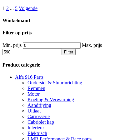
1
2
...
5
Volgende
Winkelmand
Filter op prijs
Min. prijs
Max. prijs
Filter
Product categorie
Alfa 916 Parts
Onderstel & Stuurinrichting
Remmen
Motor
Koeling & Verwarming
Aandrijving
Uitlaat
Carrosserie
Cabriolet kap
Interieur
Elektrisch
LMR Performance & Race parts