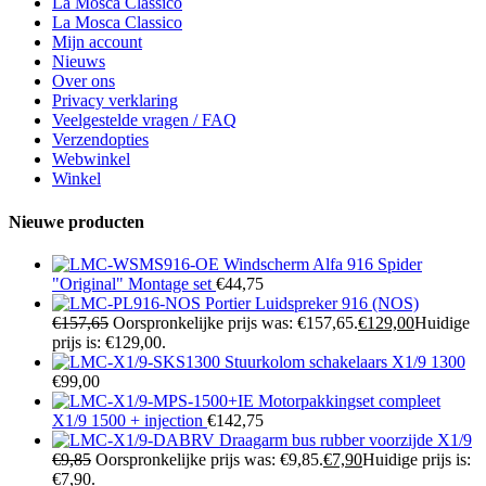
La Mosca Classico
La Mosca Classico
Mijn account
Nieuws
Over ons
Privacy verklaring
Veelgestelde vragen / FAQ
Verzendopties
Webwinkel
Winkel
Nieuwe producten
Windscherm Alfa 916 Spider
"Original" Montage set
€
44,75
Portier Luidspreker 916 (NOS)
€
157,65
Oorspronkelijke prijs was: €157,65.
€
129,00
Huidige
prijs is: €129,00.
Stuurkolom schakelaars X1/9 1300
€
99,00
Motorpakkingset compleet
X1/9 1500 + injection
€
142,75
Draagarm bus rubber voorzijde X1/9
€
9,85
Oorspronkelijke prijs was: €9,85.
€
7,90
Huidige prijs is:
€7,90.