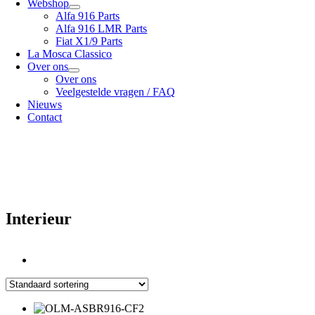
Webshop
Alfa 916 Parts
Alfa 916 LMR Parts
Fiat X1/9 Parts
La Mosca Classico
Over ons
Over ons
Veelgestelde vragen / FAQ
Nieuws
Contact
Specialist in
Alfa Romeo 916 Spider & Gtv | Fiat X1/9 parts
Bekijk onze
verzendopties
onze
Algemene voorwaarden
Interieur