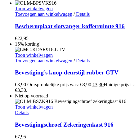
Toon winkelwagen
Toevoegen aan winkelwagen
/
Details
Beschermplaat slotvanger kofferruimte 916
€
22,95
15% korting!
Toon winkelwagen
Toevoegen aan winkelwagen
/
Details
Bevestiging’s knop deurstijl rubber GTV
€
3,90
Oorspronkelijke prijs was: €3,90.
€
3,30
Huidige prijs is:
€3,30.
Niet op voorraad
Toon winkelwagen
Details
Bevestigingschroef Zekeringenkast 916
€
7,95