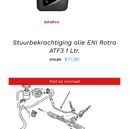
Stuurbekrachtiging olie ENI Rotra
ATF3 1 Ltr.
Oorspronkelijke
Huidige
€
11,90
€
14,85
prijs
prijs
was:
is:
Niet op voorraad
€14,85.
€11,90.
DETAILS