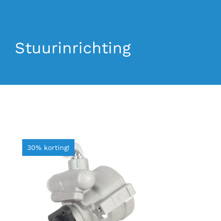
La Mosca Classico
Stuurinrichting
Over ons
Nieuws
Contact
30% korting!
TOEVOEGEN AAN WINKELWAGEN
/
DETAILS