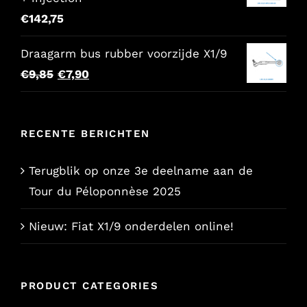
€
142,75
Draagarm bus rubber voorzijde X1/9
Oorspronkelijke
Huidige
€
9,85
€
7,90
prijs
prijs
was:
is:
RECENTE BERICHTEN
€9,85.
€7,90.
Terugblik op onze 3e deelname aan de
Tour du Péloponnèse 2025
Nieuw: Fiat X1/9 onderdelen online!
PRODUCT CATEGORIES