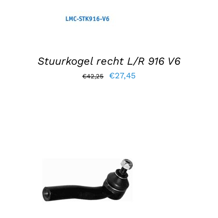
Stuurkogel recht L/R 916 V6
Oorspronkelijke
Huidige
€
27,45
€
42,25
prijs
prijs
was:
is:
€42,25.
€27,45.
TOEVOEGEN AAN WINKELWAGEN
/
DETAILS