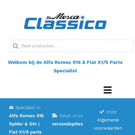
Ga
naar
inhoud
Producten
zoeken
Welkom bij de Alfa Romeo 916 & Fiat X1/9 Parts
Specialist
Navigat
Toggel
Specialist in
Home
onze
Alfa Romeo 916
Bekijk onze
Algemene
Spider & Gtv |
verzendopties
Webshop
voorwaarden
Fiat X1/9 parts