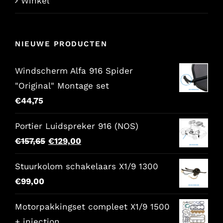
Winkel
NIEUWE PRODUCTEN
Windscherm Alfa 916 Spider
"Original" Montage set
€
44,75
Portier Luidspreker 916 (NOS)
Oorspronkelijke
Huidige
€
157,65
€
129,00
prijs
prijs
Stuurkolom schakelaars X1/9 1300
was:
is:
€
99,00
€157,65.
€129,00.
Motorpakkingset compleet X1/9 1500
+ injection