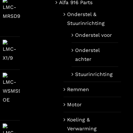
Alfa 916 Parts
Onderstel &
Stuurinrichting
ijke
ige
Onderstel voor
Onderstel
80.
achter
Stuurinrichting
Remmen
Motor
Koeling &
Verwarming