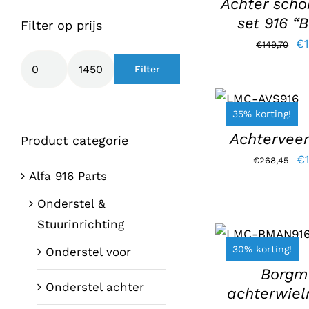
Achter sch
set 916 “
Filter op prijs
Oo
€
€
149,70
pr
Filter
Min.
Max.
TOEVOEGEN
wa
AAN
prijs
prijs
€1
WINKELWAGEN
35% korting!
/
DETAILS
Achterveer
Product categorie
Oo
€
€
268,45
Alfa 916 Parts
pr
wa
Onderstel &
TOEVOEGEN
€2
Stuurinrichting
AAN
WINKELWAGEN
30% korting!
Onderstel voor
/
DETAILS
Borgm
Onderstel achter
achterwiel