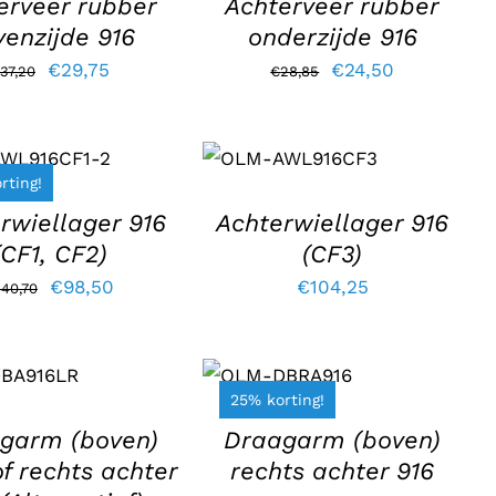
erveer rubber
Achterveer rubber
venzijde 916
onderzijde 916
Oorspronkelijke
Huidige
Oorspronkelijke
Huidige
€
29,75
€
24,50
37,20
€
28,85
prijs
prijs
prijs
prijs
was:
is:
was:
is:
OEGEN AAN
TOEVOEGEN AAN
LWAGEN
/
WINKELWAGEN
€37,20.
€29,75.
€28,85.
€24,50.
rting!
ETAILS
/
DETAILS
rwiellager 916
Achterwiellager 916
(CF1, CF2)
(CF3)
Oorspronkelijke
Huidige
€
98,50
€
104,25
140,70
prijs
prijs
OEGEN
TOEVOEGEN
was:
is:
AN
AAN
€140,70.
€98,50.
LWAGEN
WINKELWAGEN
25% korting!
TAILS
/
DETAILS
garm (boven)
Draagarm (boven)
of rechts achter
rechts achter 916