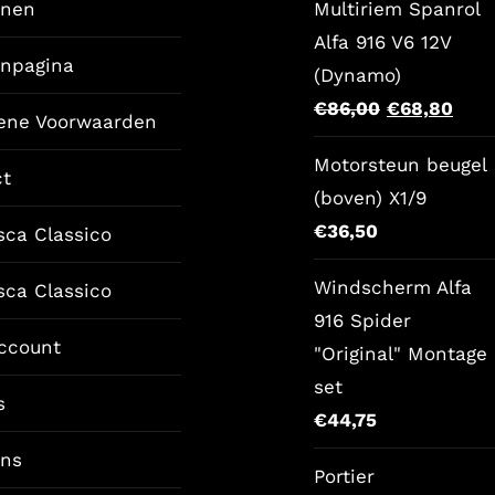
enen
Multiriem Spanrol
Alfa 916 V6 12V
enpagina
(Dynamo)
Oorspronkel
Huid
€
86,00
€
68,80
ene Voorwaarden
prijs
prijs
Motorsteun beugel
was:
is:
ct
(boven) X1/9
€86,00.
€68,
€
36,50
sca Classico
Windscherm Alfa
sca Classico
916 Spider
ccount
"Original" Montage
set
s
€
44,75
ons
Portier