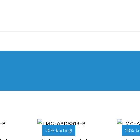
TOEVO
TOEVOEGEN AAN
AA
WINKELWAGEN
WINKE
20% korting!
20% ko
/
DETAILS
/
DE