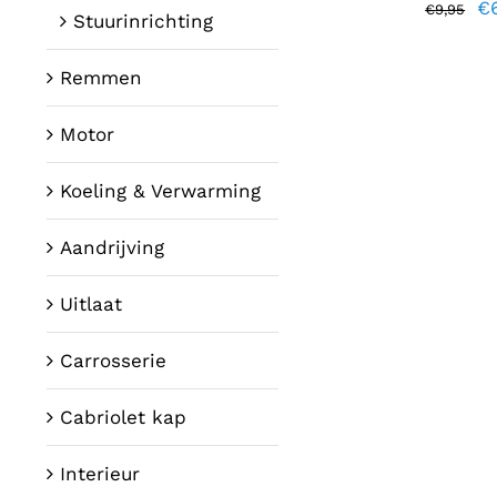
Oo
€
€
9,95
Stuurinrichting
pr
w
Remmen
€9
Motor
Koeling & Verwarming
Aandrijving
Uitlaat
Carrosserie
Cabriolet kap
Interieur