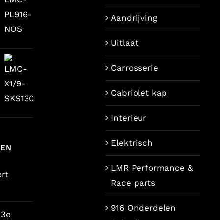
Aandrijving
ijke
dige
Uitlaat
s
Carrosserie
9,00.
Cabriolet kap
Interieur
Elektrisch
TEN
LMR Performance &
rt
Race parts
916 Onderdelen
 3e