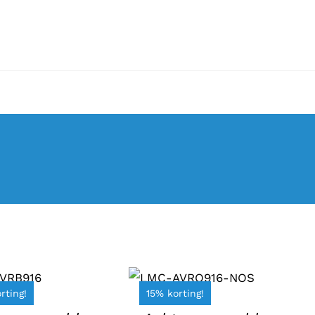
EGEN
TOEVOEGEN AAN
N
WINKELWAGEN
/
LWAGEN
rting!
15% korting!
DETAILS
TAILS