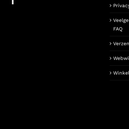
Privac
Veelge
FAQ
Verze
Webwi
Winke