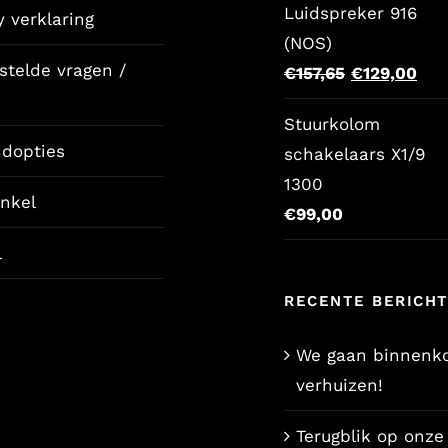
Luidspreker 916
y verklaring
(NOS)
stelde vragen /
Oorspronkel
Hui
€
157,65
€
129,00
prijs
prij
Stuurkolom
was:
is:
ndopties
schakelaars X1/9
€157,65.
€12
1300
nkel
€
99,00
l
RECENTE BERICH
We gaan binnenko
verhuizen!
Terugblik op onze