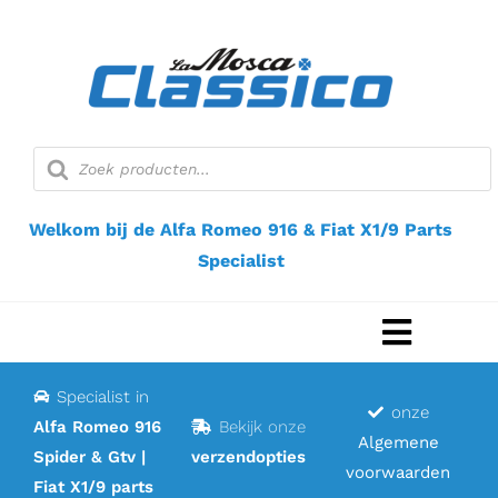
Ga
naar
inhoud
Producten
zoeken
Welkom bij de Alfa Romeo 916 & Fiat X1/9 Parts
Specialist
Navigat
Toggel
Specialist in
Home
onze
Alfa Romeo 916
Bekijk onze
Algemene
Spider & Gtv |
verzendopties
Webshop
voorwaarden
Fiat X1/9 parts