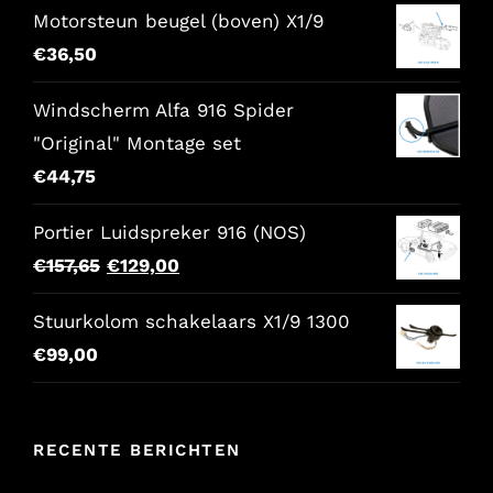
Motorsteun beugel (boven) X1/9
was:
is:
€
36,50
€86,00.
€68,80.
Windscherm Alfa 916 Spider
"Original" Montage set
€
44,75
Portier Luidspreker 916 (NOS)
Oorspronkelijke
Huidige
€
157,65
€
129,00
prijs
prijs
Stuurkolom schakelaars X1/9 1300
was:
is:
€
99,00
€157,65.
€129,00.
RECENTE BERICHTEN