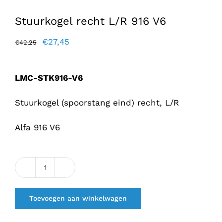
Stuurkogel recht L/R 916 V6
Oorspronkelijke
Huidige
€
27,45
€
42,25
prijs
prijs
was:
is:
LMC-STK916-V6
€42,25.
€27,45.
Stuurkogel (spoorstang eind) recht, L/R
Alfa 916 V6
Stuurkogel
recht
Toevoegen aan winkelwagen
L/R
916