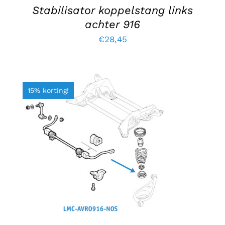
Stabilisator koppelstang links
achter 916
€
28,45
15% korting!
TOEVOEGEN AAN WINKELWAGEN
/
DETAILS