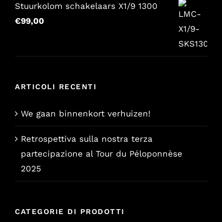
era:
è:
Stuurkolom schakelaars X1/9 1300
€157,65.
€129,00.
€
99,00
ARTICOLI RECENTI
We gaan binnenkort verhuizen!
Retrospettiva sulla nostra terza
partecipazione al Tour du Péloponnèse
2025
CATEGORIE DI PRODOTTI