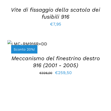
Vite di fissaggio della scatola dei
fusibili 916
€
7,95
AGGIUNGI AL
CARRELLO
/
Sconto 20%!
DETTAGLI
Meccanismo del finestrino destro
916 (2001 - 2005)
Il
Il
€
259,50
€
326,00
prezzo
prezzo
originale
attuale
era:
è:
€326,00.
€259,50.