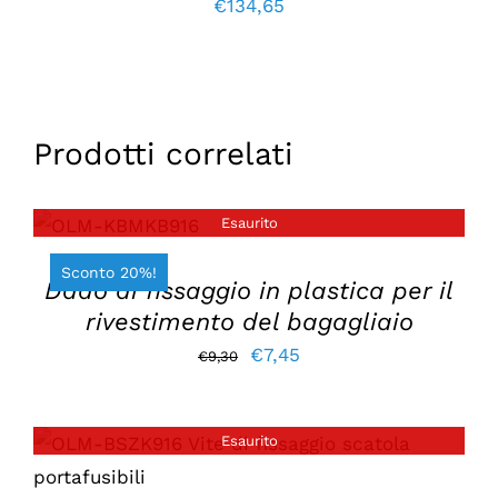
€
134,65
Prodotti correlati
Esaurito
DETTAGLI
Sconto 20%!
Dado di fissaggio in plastica per il
rivestimento del bagagliaio
Il
Il
€
7,45
€
9,30
prezzo
prezzo
originale
attuale
Esaurito
era:
è:
DETTAGLI
€9,30.
€7,45.