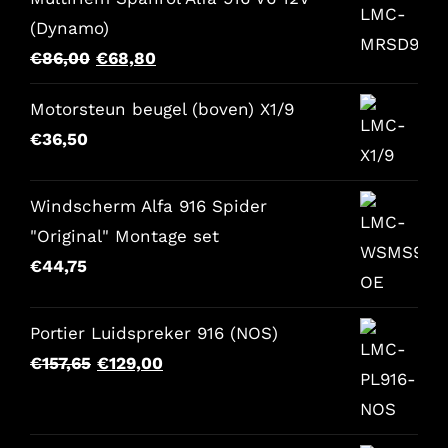
(Dynamo)
Il
Il
€
86,00
€
68,80
prezzo
prezzo
Motorsteun beugel (boven) X1/9
originale
attuale
€
36,50
era:
è:
€86,00.
€68,80.
Windscherm Alfa 916 Spider
"Original" Montage set
€
44,75
Portier Luidspreker 916 (NOS)
Il
Il
€
157,65
€
129,00
prezzo
prezzo
originale
attuale