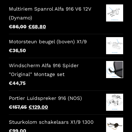
Multiriem Spanrol Alfa 916 V6 12V
(Dynamo)
Il
Il
€
86,00
€
68,80
prezzo
prezzo
Motorsteun beugel (boven) X1/9
originale
attuale
€
36,50
era:
è:
€86,00.
€68,80.
Windscherm Alfa 916 Spider
"Original" Montage set
€
44,75
Portier Luidspreker 916 (NOS)
Il
Il
€
157,65
€
129,00
prezzo
prezzo
Stuurkolom schakelaars X1/9 1300
originale
attuale
€
99,00