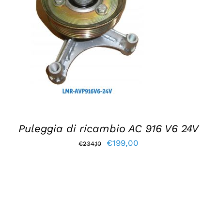
AGGIUNGI AL CARRELLO
/
DETTAGLI
Puleggia di ricambio AC 916 V6 24V
Il
Il
€
199,00
€
234,10
prezzo
prezzo
originale
attuale
era:
è:
€234,10.
€199,00.