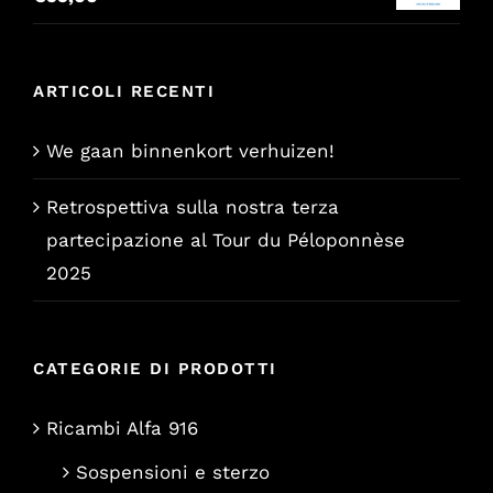
era:
è:
€157,65.
€129,00.
ARTICOLI RECENTI
We gaan binnenkort verhuizen!
Retrospettiva sulla nostra terza
partecipazione al Tour du Péloponnèse
2025
CATEGORIE DI PRODOTTI
Ricambi Alfa 916
Sospensioni e sterzo