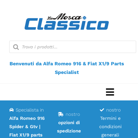
Vai
al
contenuto
Ricerca
prodotti
Benvenuti da Alfa Romeo 916 & Fiat X1/9 Parts
Specialist
Naviga
a
Specialista in
nostro
Casa
nostro
scorri
Alfa Romeo 916
Termini e
opzioni di
Spider & Gtv |
condizioni
Negozio web
spedizione
Fiat X1/9 parts
generali