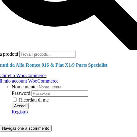
a prodotti
nuti da Alfa Romeo 916 & Fiat X1/9 Parts Specialist
Carrello WooCommerce
Il mio account WooCommerce
Nome utente:
Password:
Ricordati di me
Registro
Navigazione a scorrimento