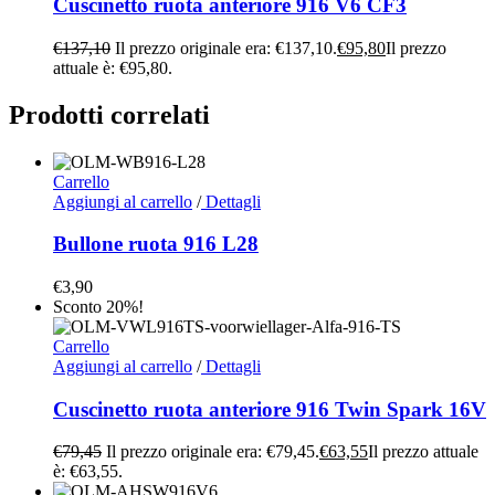
Cuscinetto ruota anteriore 916 V6 CF3
€
137,10
Il prezzo originale era: €137,10.
€
95,80
Il prezzo
attuale è: €95,80.
Prodotti correlati
Carrello
Aggiungi al carrello
/
Dettagli
Bullone ruota 916 L28
€
3,90
Sconto 20%!
Carrello
Aggiungi al carrello
/
Dettagli
Cuscinetto ruota anteriore 916 Twin Spark 16V
€
79,45
Il prezzo originale era: €79,45.
€
63,55
Il prezzo attuale
è: €63,55.