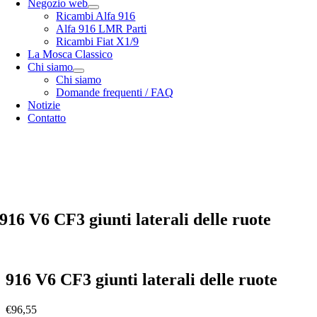
Negozio web
Ricambi Alfa 916
Alfa 916 LMR Parti
Ricambi Fiat X1/9
La Mosca Classico
Chi siamo
Chi siamo
Domande frequenti / FAQ
Notizie
Contatto
Specialista in
Alfa Romeo 916 Spider & Gtv | Fiat X1/9 parts
nostro
opzioni di spedizione
nostro
Termini e condizioni generali
916 V6 CF3 giunti laterali delle ruote
916 V6 CF3 giunti laterali delle ruote
€
96,55