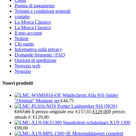
Cassa
Pagina di pagamento
Termini e condizioni generali
contatto
La Mosca Classico
La Mosca Classico
Il mio account
Notizie
Chi siamo
Informativa sulla privacy
Domande frequenti / FAQ
Opzioni di spedizione
Negozio web
Negozio
Nuovi prodotti
Windscherm Alfa 916 Spider
"Original" Montage set
€
44,75
Portier Luidspreker 916 (NOS)
€
157,65
Il prezzo originale era: €157,65.
€
129,00
Il prezzo
attuale è: €129,00.
Stuurkolom schakelaars X1/9 1300
€
99,00
Motorpakkingset compleet