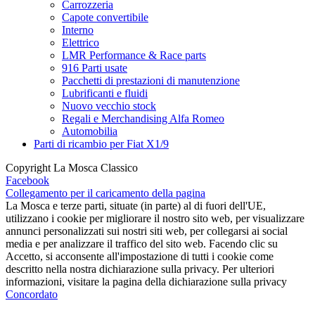
Carrozzeria
Capote convertibile
Interno
Elettrico
LMR Performance & Race parts
916 Parti usate
Pacchetti di prestazioni di manutenzione
Lubrificanti e fluidi
Nuovo vecchio stock
Regali e Merchandising Alfa Romeo
Automobilia
Parti di ricambio per Fiat X1/9
Copyright La Mosca Classico
Facebook
Collegamento per il caricamento della pagina
La Mosca e terze parti, situate (in parte) al di fuori dell'UE,
utilizzano i cookie per migliorare il nostro sito web, per visualizzare
annunci personalizzati sui nostri siti web, per collegarsi ai social
media e per analizzare il traffico del sito web. Facendo clic su
Accetto, si acconsente all'impostazione di tutti i cookie come
descritto nella nostra dichiarazione sulla privacy. Per ulteriori
informazioni, visitare la pagina della dichiarazione sulla privacy
Concordato