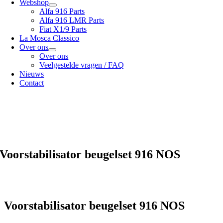
Webshop
Alfa 916 Parts
Alfa 916 LMR Parts
Fiat X1/9 Parts
La Mosca Classico
Over ons
Over ons
Veelgestelde vragen / FAQ
Nieuws
Contact
Specialist in
Alfa Romeo 916 Spider & Gtv | Fiat X1/9 parts
Bekijk onze
verzendopties
onze
Algemene voorwaarden
Voorstabilisator beugelset 916 NOS
Voorstabilisator beugelset 916 NOS