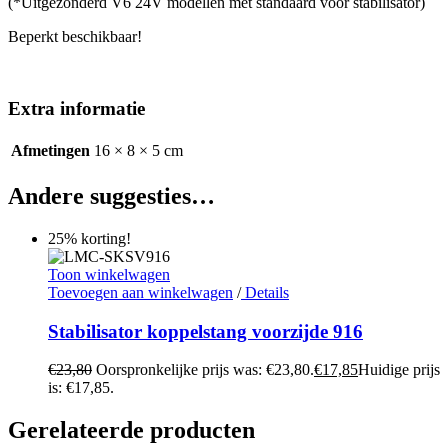
(*Uitgezonderd V6 24V modellen met standaard voor stabilisator)
Beperkt beschikbaar!
Extra informatie
Afmetingen
16 × 8 × 5 cm
Andere suggesties…
25% korting!
Toon winkelwagen
Toevoegen aan winkelwagen
/
Details
Stabilisator koppelstang voorzijde 916
€
23,80
Oorspronkelijke prijs was: €23,80.
€
17,85
Huidige prijs
is: €17,85.
Gerelateerde producten