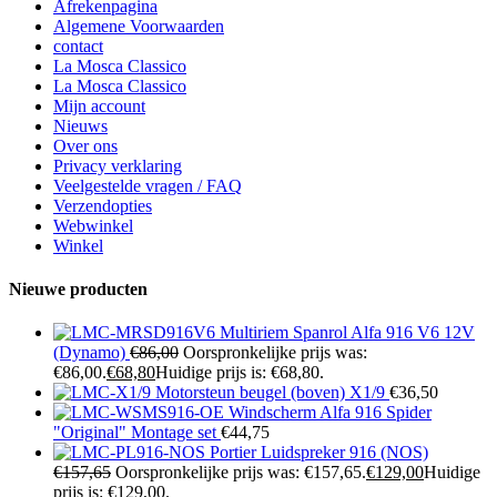
Afrekenpagina
Algemene Voorwaarden
contact
La Mosca Classico
La Mosca Classico
Mijn account
Nieuws
Over ons
Privacy verklaring
Veelgestelde vragen / FAQ
Verzendopties
Webwinkel
Winkel
Nieuwe producten
Multiriem Spanrol Alfa 916 V6 12V
(Dynamo)
€
86,00
Oorspronkelijke prijs was:
€86,00.
€
68,80
Huidige prijs is: €68,80.
Motorsteun beugel (boven) X1/9
€
36,50
Windscherm Alfa 916 Spider
"Original" Montage set
€
44,75
Portier Luidspreker 916 (NOS)
€
157,65
Oorspronkelijke prijs was: €157,65.
€
129,00
Huidige
prijs is: €129,00.