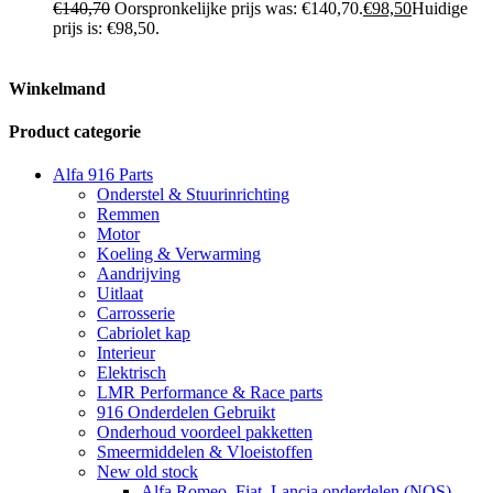
€
140,70
Oorspronkelijke prijs was: €140,70.
€
98,50
Huidige
prijs is: €98,50.
Winkelmand
Product categorie
Alfa 916 Parts
Onderstel & Stuurinrichting
Remmen
Motor
Koeling & Verwarming
Aandrijving
Uitlaat
Carrosserie
Cabriolet kap
Interieur
Elektrisch
LMR Performance & Race parts
916 Onderdelen Gebruikt
Onderhoud voordeel pakketten
Smeermiddelen & Vloeistoffen
New old stock
Alfa Romeo, Fiat, Lancia onderdelen (NOS)