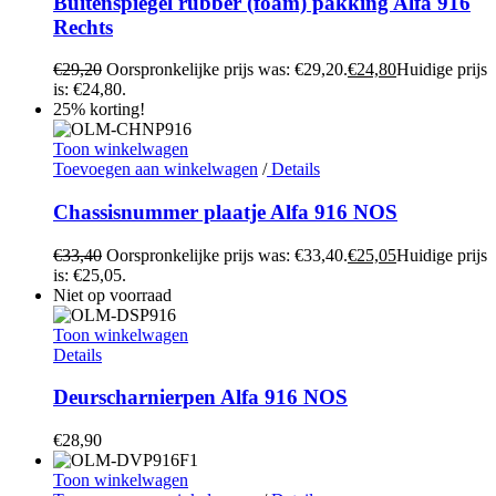
Buitenspiegel rubber (foam) pakking Alfa 916
Rechts
€
29,20
Oorspronkelijke prijs was: €29,20.
€
24,80
Huidige prijs
is: €24,80.
25% korting!
Toon winkelwagen
Toevoegen aan winkelwagen
/
Details
Chassisnummer plaatje Alfa 916 NOS
€
33,40
Oorspronkelijke prijs was: €33,40.
€
25,05
Huidige prijs
is: €25,05.
Niet op voorraad
Toon winkelwagen
Details
Deurscharnierpen Alfa 916 NOS
€
28,90
Toon winkelwagen