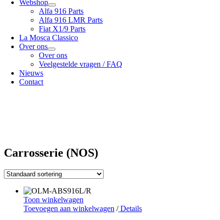
Webshop
Alfa 916 Parts
Alfa 916 LMR Parts
Fiat X1/9 Parts
La Mosca Classico
Over ons
Over ons
Veelgestelde vragen / FAQ
Nieuws
Contact
Specialist in
Alfa Romeo 916 Spider & Gtv | Fiat X1/9 parts
Bekijk onze
verzendopties
onze
Algemene voorwaarden
Carrosserie (NOS)
Toon winkelwagen
Toevoegen aan winkelwagen
/
Details