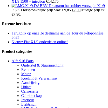
X1/9 1500 + injection
€
142,75
Draagarm bus rubber voorzijde X1/9
€
9,85
Oorspronkelijke prijs was: €9,85.
€
7,90
Huidige prijs is:
€7,90.
Recente berichten
Terugblik op onze 3e deelname aan de Tour du Péloponnèse
2025
Nieuw: Fiat X1/9 onderdelen online!
Product categories
Alfa 916 Parts
Onderstel & Stuurinrichting
Remmen
Motor
Koeling & Verwarming
Aandrijving
Uitlaat
Carrosserie
Cabriolet kap
Interieur
Elektrisch