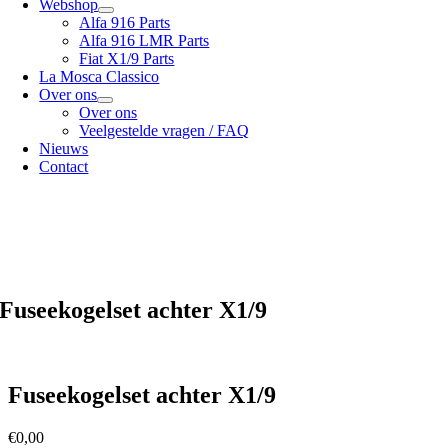
Webshop
Alfa 916 Parts
Alfa 916 LMR Parts
Fiat X1/9 Parts
La Mosca Classico
Over ons
Over ons
Veelgestelde vragen / FAQ
Nieuws
Contact
Specialist in
Alfa Romeo 916 Spider & Gtv | Fiat X1/9 parts
Bekijk onze
verzendopties
onze
Algemene voorwaarden
Fuseekogelset achter X1/9
Fuseekogelset achter X1/9
€
0,00