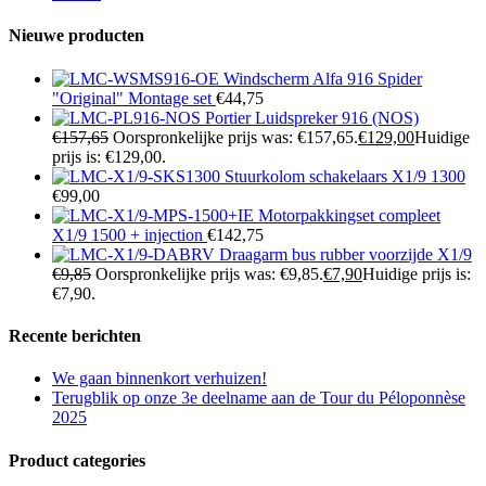
Nieuwe producten
Windscherm Alfa 916 Spider
"Original" Montage set
€
44,75
Portier Luidspreker 916 (NOS)
€
157,65
Oorspronkelijke prijs was: €157,65.
€
129,00
Huidige
prijs is: €129,00.
Stuurkolom schakelaars X1/9 1300
€
99,00
Motorpakkingset compleet
X1/9 1500 + injection
€
142,75
Draagarm bus rubber voorzijde X1/9
€
9,85
Oorspronkelijke prijs was: €9,85.
€
7,90
Huidige prijs is:
€7,90.
Recente berichten
We gaan binnenkort verhuizen!
Terugblik op onze 3e deelname aan de Tour du Péloponnèse
2025
Product categories