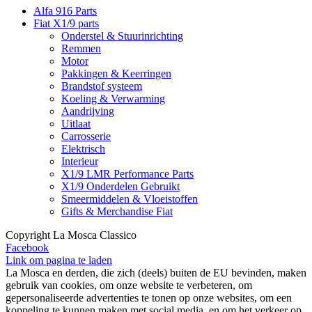
Alfa 916 Parts
Fiat X1/9 parts
Onderstel & Stuurinrichting
Remmen
Motor
Pakkingen & Keerringen
Brandstof systeem
Koeling & Verwarming
Aandrijving
Uitlaat
Carrosserie
Elektrisch
Interieur
X1/9 LMR Performance Parts
X1/9 Onderdelen Gebruikt
Smeermiddelen & Vloeistoffen
Gifts & Merchandise Fiat
Copyright La Mosca Classico
Facebook
Link om pagina te laden
La Mosca en derden, die zich (deels) buiten de EU bevinden, maken
gebruik van cookies, om onze website te verbeteren, om
gepersonaliseerde advertenties te tonen op onze websites, om een
koppeling te kunnen maken met social media, en om het verkeer op