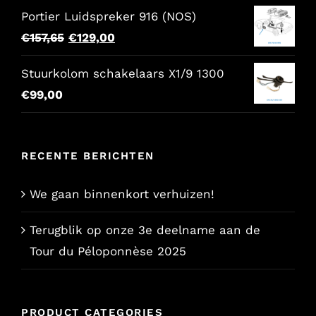
Portier Luidspreker 916 (NOS)
Oorspronkelijke
Huidige
€
157,65
€
129,00
prijs
prijs
Stuurkolom schakelaars X1/9 1300
was:
is:
€
99,00
€157,65.
€129,00.
RECENTE BERICHTEN
We gaan binnenkort verhuizen!
Terugblik op onze 3e deelname aan de
Tour du Péloponnèse 2025
PRODUCT CATEGORIES