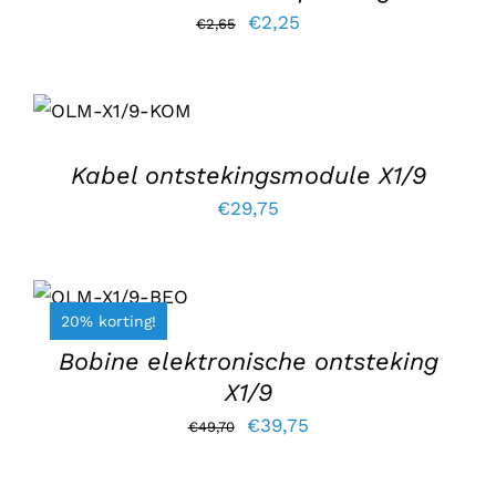
Oorspronkelijke
Huidige
€
2,25
€
2,65
prijs
prijs
TOEVOEGEN
was:
is:
AAN
€2,65.
€2,25.
WINKELWAGEN
/
DETAILS
Kabel ontstekingsmodule X1/9
€
29,75
TOEVOEGEN
AAN
WINKELWAGEN
20% korting!
/
DETAILS
Bobine elektronische ontsteking
X1/9
Oorspronkelijke
Huidige
€
39,75
€
49,70
prijs
prijs
was:
is: