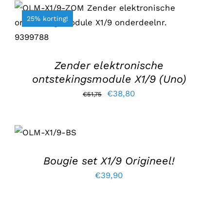
€49,70.
€39,75.
25% korting!
TOEVOEGEN AAN WINKELWAGEN
/
DETAILS
Zender elektronische
ontstekingsmodule X1/9 (Uno)
Oorspronkelijke
Huidige
€
38,80
€
51,75
prijs
prijs
TOEVOEGEN
was:
is:
AAN
€51,75.
€38,80.
WINKELWAGEN
/
DETAILS
Bougie set X1/9 Origineel!
€
39,90