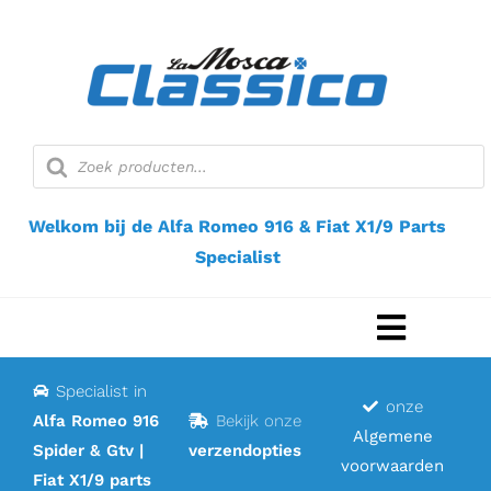
Ga
naar
inhoud
Producten
zoeken
Welkom bij de Alfa Romeo 916 & Fiat X1/9 Parts
Specialist
Navigat
Toggel
Specialist in
Home
onze
Alfa Romeo 916
Bekijk onze
Algemene
Spider & Gtv |
verzendopties
Webshop
voorwaarden
Fiat X1/9 parts