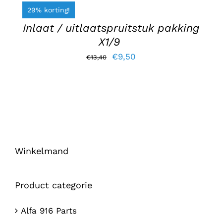
WINKELWAGEN
€11,25.
€8,45.
29% korting!
/
DETAILS
Inlaat / uitlaatspruitstuk pakking
X1/9
Oorspronkelijke
Huidige
€
9,50
€
13,40
prijs
prijs
was:
is:
€13,40.
€9,50.
Winkelmand
Product categorie
Alfa 916 Parts