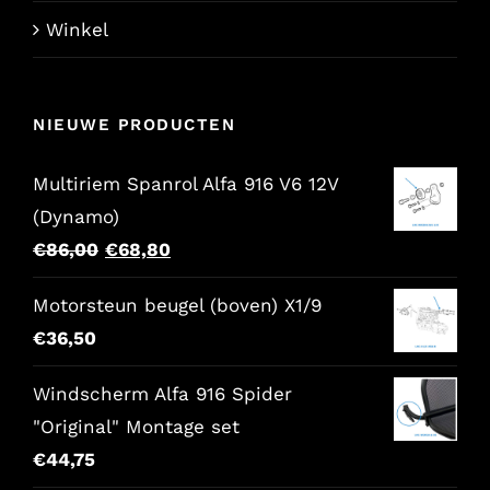
Winkel
NIEUWE PRODUCTEN
Multiriem Spanrol Alfa 916 V6 12V
(Dynamo)
Oorspronkelijke
Huidige
€
86,00
€
68,80
prijs
prijs
Motorsteun beugel (boven) X1/9
was:
is:
€
36,50
€86,00.
€68,80.
Windscherm Alfa 916 Spider
"Original" Montage set
€
44,75