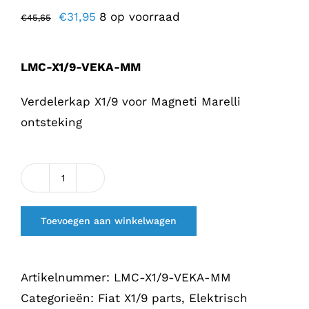
Oorspronkelijke
Huidige
€
31,95
8 op voorraad
€
45,65
prijs
prijs
was:
is:
LMC-X1/9-VEKA-MM
€45,65.
€31,95.
Verdelerkap X1/9 voor Magneti Marelli
ontsteking
Verdelerkap
X1/9
Toevoegen aan winkelwagen
"Magneti
Marelli"
aantal
Artikelnummer:
LMC-X1/9-VEKA-MM
Categorieën:
Fiat X1/9 parts
,
Elektrisch