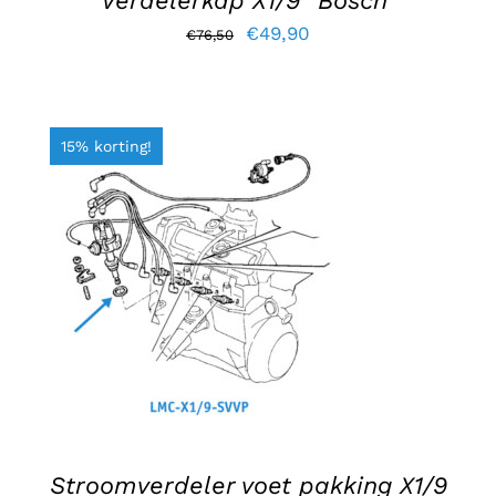
Verdelerkap X1/9 “Bosch”
Oorspronkelijke
Huidige
€
49,90
€
76,50
prijs
prijs
was:
is:
€76,50.
€49,90.
15% korting!
TOEVOEGEN AAN WINKELWAGEN
/
DETAILS
Stroomverdeler voet pakking X1/9