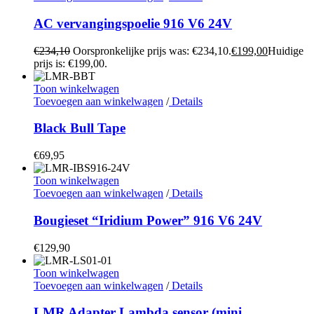
AC vervangingspoelie 916 V6 24V
€
234,10
Oorspronkelijke prijs was: €234,10.
€
199,00
Huidige
prijs is: €199,00.
Toon winkelwagen
Toevoegen aan winkelwagen
/
Details
Black Bull Tape
€
69,95
Toon winkelwagen
Toevoegen aan winkelwagen
/
Details
Bougieset “Iridium Power” 916 V6 24V
€
129,90
Toon winkelwagen
Toevoegen aan winkelwagen
/
Details
LMR Adapter Lambda sensor (mini