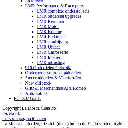
Elektrisch
LMR Performance & Race parts
LMR complete onderstel sets
LMR onderstel upgrades
LMR Remmen
LMR Motor
LMR Koeling
LMR Elektrisch
LMR aandrijving
LMR Uitlaat
LMR Carrosserie
LMR Interieur
LMR uitrusting
916 Onderdelen Gebruikt
Onderhoud voordeel pakketten
Smeermiddelen & Vloeistoffen
New old stock
Gifts & Merchandise Alfa Romeo
Automobilia
Fiat X1/9 parts
Copyright La Mosca Classico
Facebook
Link om pagina te laden
La Mosca en derden, die zich (deels) buiten de EU bevinden, maken