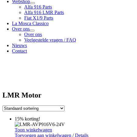
Webshop
Alfa 916 Parts
Alfa 916 LMR Parts
Fiat X1/9 Parts
La Mosca Classico
Over ons
Over ons
Veelgestelde vragen / FAQ
Nieuws
Contact
Specialist in
Alfa Romeo 916 Spider & Gtv | Fiat X1/9 parts
Bekijk onze
verzendopties
onze
Algemene voorwaarden
LMR Motor
15% korting!
Toon winkelwagen
Toevoegen aan winkelwagen
/
Details