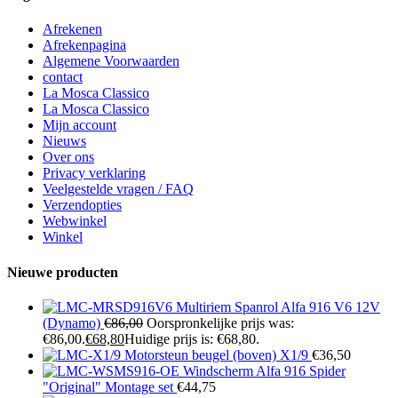
Afrekenen
Afrekenpagina
Algemene Voorwaarden
contact
La Mosca Classico
La Mosca Classico
Mijn account
Nieuws
Over ons
Privacy verklaring
Veelgestelde vragen / FAQ
Verzendopties
Webwinkel
Winkel
Nieuwe producten
Multiriem Spanrol Alfa 916 V6 12V
(Dynamo)
€
86,00
Oorspronkelijke prijs was:
€86,00.
€
68,80
Huidige prijs is: €68,80.
Motorsteun beugel (boven) X1/9
€
36,50
Windscherm Alfa 916 Spider
"Original" Montage set
€
44,75