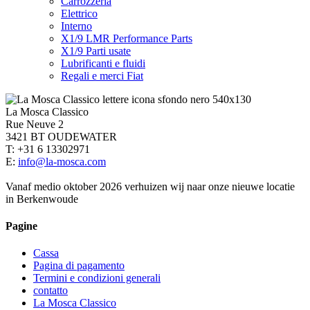
Carrozzeria
Elettrico
Interno
X1/9 LMR Performance Parts
X1/9 Parti usate
Lubrificanti e fluidi
Regali e merci Fiat
La Mosca Classico
Rue Neuve 2
3421 BT OUDEWATER
T: +31 6 13302971
E:
info@la-mosca.com
Vanaf medio oktober 2026 verhuizen wij naar onze nieuwe locatie
in Berkenwoude
Pagine
Cassa
Pagina di pagamento
Termini e condizioni generali
contatto
La Mosca Classico