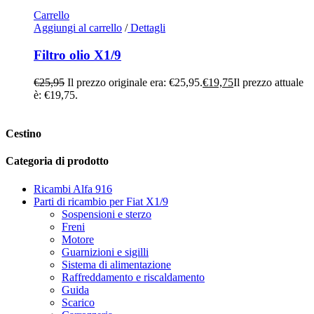
Carrello
Aggiungi al carrello
/
Dettagli
Filtro olio X1/9
€
25,95
Il prezzo originale era: €25,95.
€
19,75
Il prezzo attuale
è: €19,75.
Cestino
Categoria di prodotto
Ricambi Alfa 916
Parti di ricambio per Fiat X1/9
Sospensioni e sterzo
Freni
Motore
Guarnizioni e sigilli
Sistema di alimentazione
Raffreddamento e riscaldamento
Guida
Scarico