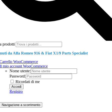
a prodotti
nuti da Alfa Romeo 916 & Fiat X1/9 Parts Specialist
Carrello WooCommerce
Il mio account WooCommerce
Nome utente:
Password:
Ricordati di me
Registro
Navigazione a scorrimento