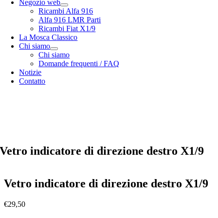
Negozio web
Ricambi Alfa 916
Alfa 916 LMR Parti
Ricambi Fiat X1/9
La Mosca Classico
Chi siamo
Chi siamo
Domande frequenti / FAQ
Notizie
Contatto
Specialista in
Alfa Romeo 916 Spider & Gtv | Fiat X1/9 parts
nostro
opzioni di spedizione
nostro
Termini e condizioni generali
Vetro indicatore di direzione destro X1/9
Vetro indicatore di direzione destro X1/9
€
29,50