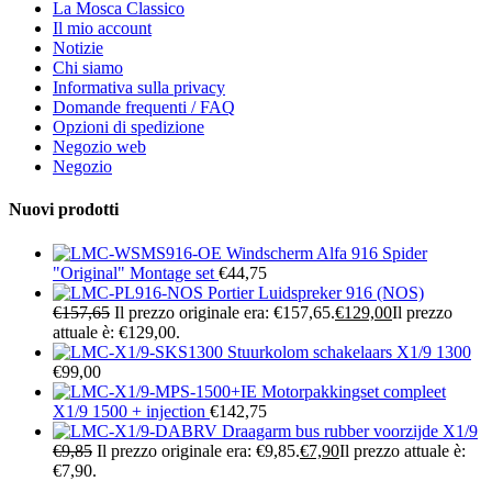
La Mosca Classico
Il mio account
Notizie
Chi siamo
Informativa sulla privacy
Domande frequenti / FAQ
Opzioni di spedizione
Negozio web
Negozio
Nuovi prodotti
Windscherm Alfa 916 Spider
"Original" Montage set
€
44,75
Portier Luidspreker 916 (NOS)
€
157,65
Il prezzo originale era: €157,65.
€
129,00
Il prezzo
attuale è: €129,00.
Stuurkolom schakelaars X1/9 1300
€
99,00
Motorpakkingset compleet
X1/9 1500 + injection
€
142,75
Draagarm bus rubber voorzijde X1/9
€
9,85
Il prezzo originale era: €9,85.
€
7,90
Il prezzo attuale è:
€7,90.