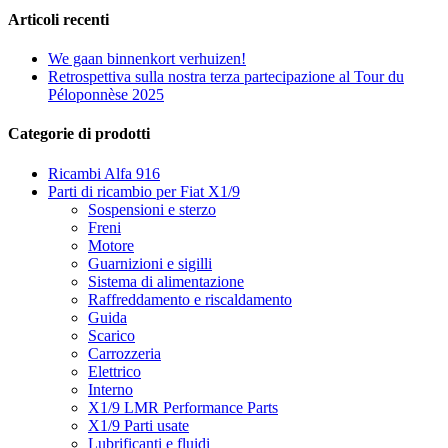
Articoli recenti
We gaan binnenkort verhuizen!
Retrospettiva sulla nostra terza partecipazione al Tour du
Péloponnèse 2025
Categorie di prodotti
Ricambi Alfa 916
Parti di ricambio per Fiat X1/9
Sospensioni e sterzo
Freni
Motore
Guarnizioni e sigilli
Sistema di alimentazione
Raffreddamento e riscaldamento
Guida
Scarico
Carrozzeria
Elettrico
Interno
X1/9 LMR Performance Parts
X1/9 Parti usate
Lubrificanti e fluidi