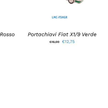
 Rosso
Portachiavi Fiat X1/9 Verde
Il
Il
€
12,75
€
16,99
zzo
prezzo
prezzo
uale
originale
attuale
era:
è:
,75.
€16,99.
€12,75.