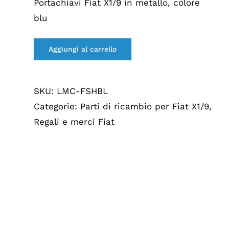
€16,99.
€12,75.
Portachiavi Fiat X1/9 in metallo, colore
blu
Aggiungi al carrello
SKU:
LMC-FSHBL
Categorie:
Parti di ricambio per Fiat X1/9
,
Regali e merci Fiat