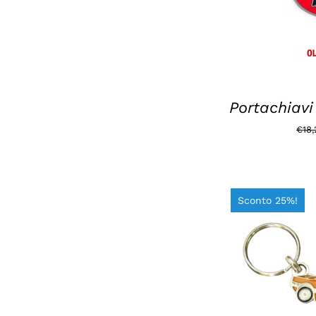
Portachiavi
€
18
Sconto 25%!
AGGIUNGI A
DE