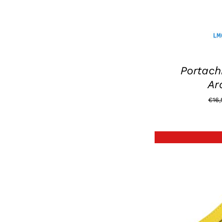
Portachi
Ar
€
16
DE