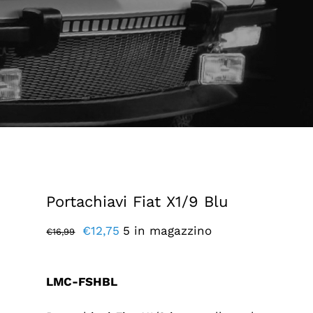
Portachiavi Fiat X1/9 Blu
Il
Il
€
12,75
5 in magazzino
€
16,99
prezzo
prezzo
originale
attuale
LMC-FSHBL
era:
è: