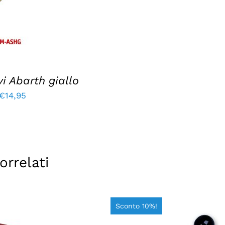
i Abarth giallo
€
14,95
orrelati
Sconto 10%!