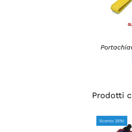
Portachiav
Prodotti c
Sconto 25%!