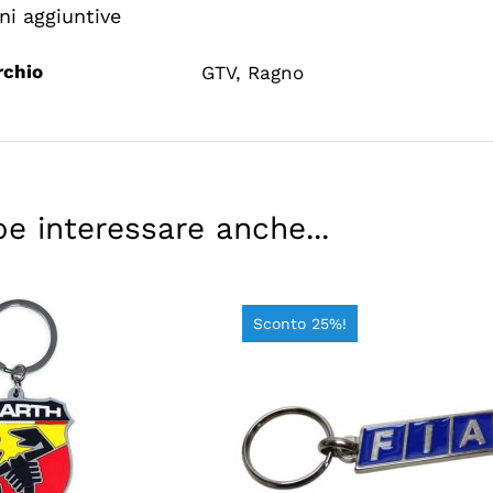
ni aggiuntive
rchio
GTV
,
Ragno
be interessare anche...
Sconto 25%!
L CARRELLO
/
AGGIUNGI AL CARRELLO
/
TTAGLI
DETTAGLI