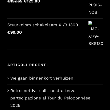
Il
Il
€
157,65
€
129,00
prezzo
prezzo
originale
attuale
era:
è:
Stuurkolom schakelaars X1/9 1300
€157,65.
€129,00.
€
99,00
ARTICOLI RECENTI
We gaan binnenkort verhuizen!
Retrospettiva sulla nostra terza
partecipazione al Tour du Péloponnèse
2025