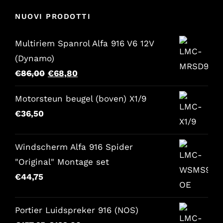
NUOVI PRODOTTI
Multiriem Spanrol Alfa 916 V6 12V
(Dynamo)
Il
Il
€
86,00
€
68,80
prezzo
prezzo
Motorsteun beugel (boven) X1/9
originale
attuale
€
36,50
era:
è:
€86,00.
€68,80.
Windscherm Alfa 916 Spider
"Original" Montage set
€
44,75
Portier Luidspreker 916 (NOS)