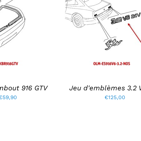
ANIER
/
DÉTAILS
DÉTAILS
embout 916 GTV
Jeu d'emblèmes 3.2 
€
59,90
€
125,00