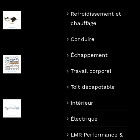
Refroidissement et
uel
chauffage
Conduire
9,00.
Échappement
Travail corporel
Toit décapotable
Intérieur
Électrique
LMR Performance &