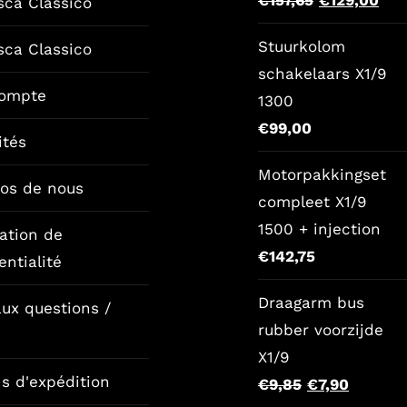
sca Classico
prix
prix
Stuurkolom
sca Classico
original
act
schakelaars X1/9
était
est
ompte
1300
:
:
€
99,00
€157,65.
€12
ités
Motorpakkingset
pos de nous
compleet X1/9
1500 + injection
ation de
€
142,75
entialité
Draagarm bus
aux questions /
rubber voorzijde
X1/9
s d'expédition
Le
Le
€
9,85
€
7,90