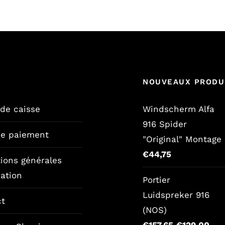
NOUVEAUX PRODU
 de caisse
Windscherm Alfa
916 Spider
de paiement
"Original" Montage 
€
44,75
ions générales
sation
Portier
Luidspreker 916
ct
(NOS)
Le
Le
€
157,65
€
129,00