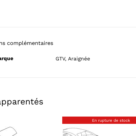
ons complémentaires
arque
GTV
,
Araignée
apparentés
En rupture de stock