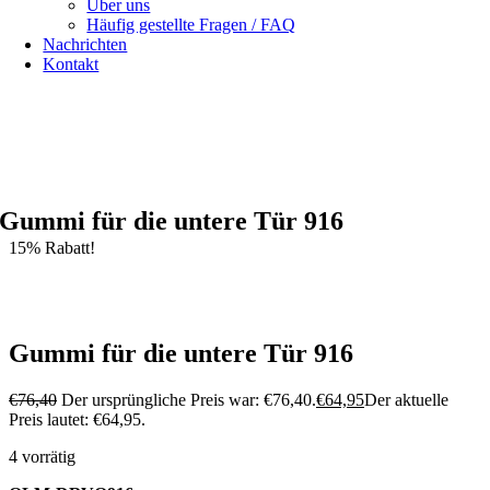
Über uns
Häufig gestellte Fragen / FAQ
Nachrichten
Kontakt
Spezialist für
Alfa Romeo 916 Spider & Gtv | Fiat X1/9 Teile
Siehe unser
Versandmöglichkeiten
unser
Allgemeine Bedingungen und Konditionen
Gummi für die untere Tür 916
15% Rabatt!
Gummi für die untere Tür 916
€
76,40
Der ursprüngliche Preis war: €76,40.
€
64,95
Der aktuelle
Preis lautet: €64,95.
4 vorrätig