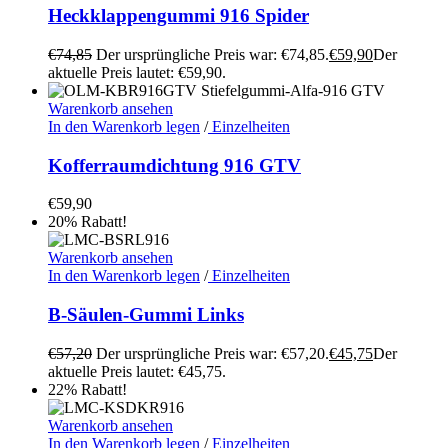
Heckklappengummi 916 Spider
€
74,85
Der ursprüngliche Preis war: €74,85.
€
59,90
Der
aktuelle Preis lautet: €59,90.
Warenkorb ansehen
In den Warenkorb legen
/
Einzelheiten
Kofferraumdichtung 916 GTV
€
59,90
20% Rabatt!
Warenkorb ansehen
In den Warenkorb legen
/
Einzelheiten
B-Säulen-Gummi Links
€
57,20
Der ursprüngliche Preis war: €57,20.
€
45,75
Der
aktuelle Preis lautet: €45,75.
22% Rabatt!
Warenkorb ansehen
In den Warenkorb legen
/
Einzelheiten