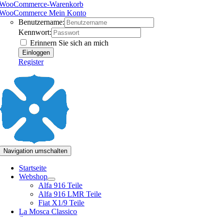
WooCommerce-Warenkorb
WooCommerce Mein Konto
Benutzername:
Kennwort:
Erinnern Sie sich an mich
Register
Navigation umschalten
Startseite
Webshop
Alfa 916 Teile
Alfa 916 LMR Teile
Fiat X1/9 Teile
La Mosca Classico