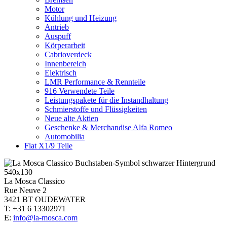
Motor
Kühlung und Heizung
Antrieb
Auspuff
Körperarbeit
Cabrioverdeck
Innenbereich
Elektrisch
LMR Performance & Rennteile
916 Verwendete Teile
Leistungspakete für die Instandhaltung
Schmierstoffe und Flüssigkeiten
Neue alte Aktien
Geschenke & Merchandise Alfa Romeo
Automobilia
Fiat X1/9 Teile
La Mosca Classico
Rue Neuve 2
3421 BT OUDEWATER
T: +31 6 13302971
E:
info@la-mosca.com