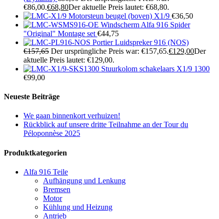
€86,00.
€
68,80
Der aktuelle Preis lautet: €68,80.
Motorsteun beugel (boven) X1/9
€
36,50
Windscherm Alfa 916 Spider
"Original" Montage set
€
44,75
Portier Luidspreker 916 (NOS)
€
157,65
Der ursprüngliche Preis war: €157,65.
€
129,00
Der
aktuelle Preis lautet: €129,00.
Stuurkolom schakelaars X1/9 1300
€
99,00
Neueste Beiträge
We gaan binnenkort verhuizen!
Rückblick auf unsere dritte Teilnahme an der Tour du
Péloponnèse 2025
Produktkategorien
Alfa 916 Teile
Aufhängung und Lenkung
Bremsen
Motor
Kühlung und Heizung
Antrieb