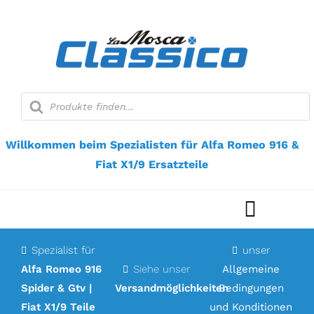
Zum
Inhalt
springen
Suche
nach
Produkten
Willkommen beim Spezialisten für Alfa Romeo 916 &
Fiat X1/9 Ersatzteile
Navigat
umscha
Spezialist für
unser
Startseite
Alfa Romeo 916
Siehe unser
Allgemeine
Spider & Gtv |
Versandmöglichkeiten
Bedingungen
Webshop
Fiat X1/9 Teile
und Konditionen