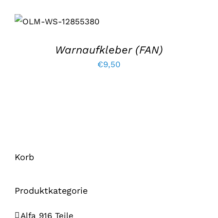
IN DEN
Preis
Preis
WARENKORB
war:
lautet:
LEGEN
/
EINZELHEITEN
€19,90.
€9,90.
Warnaufkleber (FAN)
€
9,50
Korb
Produktkategorie
Alfa 916 Teile