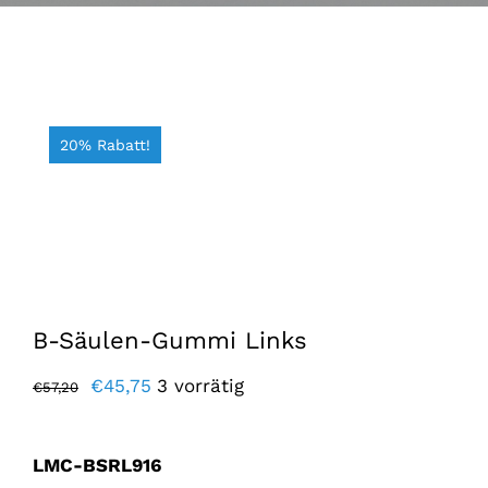
20% Rabatt!
B-Säulen-Gummi Links
Der
Der
€
45,75
3 vorrätig
€
57,20
ursprüngliche
aktuelle
Preis
Preis
LMC-BSRL916
war:
lautet: