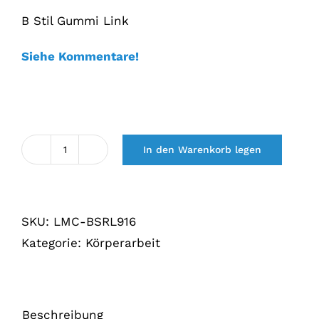
€57,20.
€45,75.
B Stil Gummi Link
Siehe Kommentare!
In den Warenkorb legen
B
stijl
rubber
SKU:
LMC-BSRL916
Links
Kategorie:
Körperarbeit
Menge
Beschreibung