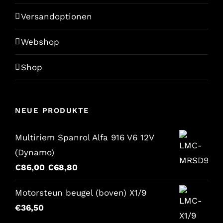
Versandoptionen
Webshop
Shop
NEUE PRODUKTE
Multiriem Spanrol Alfa 916 V6 12V
(Dynamo)
Der
Der
€
86,00
€
68,80
ursprüngliche
aktuelle
Motorsteun beugel (boven) X1/9
Preis
Preis
€
36,50
war:
lautet: