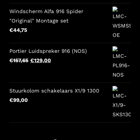
€86,00.
€68,80.
Windscherm Alfa 916 Spider
"Original" Montage set
€
44,75
Portier Luidspreker 916 (NOS)
Der
Der
€
157,65
€
129,00
ursprüngliche
aktuelle
Preis
Preis
war:
lautet:
Stuurkolom schakelaars X1/9 1300
€157,65.
€129,00.
€
99,00