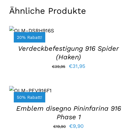
€57,20.
€45,75.
Ähnliche Produkte
IN DEN
WARENKORB
LEGEN
/
20% Rabatt!
EINZELHEITEN
Verdeckbefestigung 916 Spider
(Haken)
Der
Der
€
31,95
€
39,95
ursprüngliche
aktuelle
IN DEN
Preis
Preis
WARENKORB
war:
lautet:
LEGEN
/
50% Rabatt!
EINZELHEITEN
€39,95.
€31,95.
Emblem disegno Pininfarina 916
Phase 1
Der
Der
€
9,90
€
19,90
ursprüngliche
aktuelle