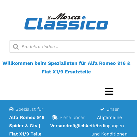
Zum
Inhalt
springen
Suche
nach
Produkten
Willkommen beim Spezialisten für Alfa Romeo 916 &
Fiat X1/9 Ersatzteile
Navigat
umscha
Spezialist für
unser
Startseite
Alfa Romeo 916
Siehe unser
Allgemeine
Spider & Gtv |
Versandmöglichkeiten
Bedingungen
Webshop
Fiat X1/9 Teile
und Konditionen