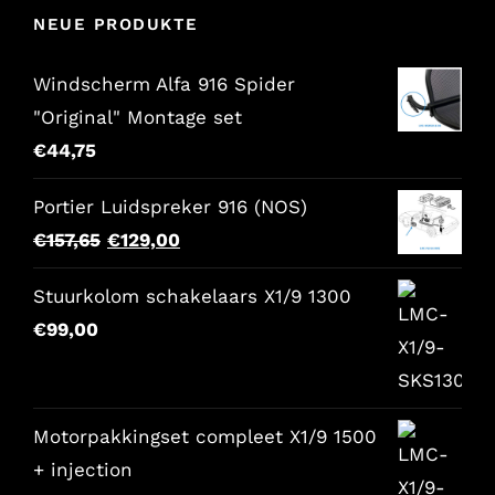
NEUE PRODUKTE
Windscherm Alfa 916 Spider
"Original" Montage set
€
44,75
Portier Luidspreker 916 (NOS)
Der
Der
€
157,65
€
129,00
ursprüngliche
aktuelle
Stuurkolom schakelaars X1/9 1300
Preis
Preis
€
99,00
war:
lautet:
€157,65.
€129,00.
Motorpakkingset compleet X1/9 1500
+ injection