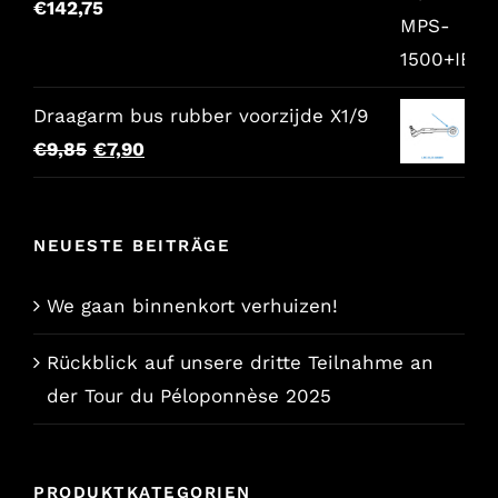
€
142,75
Draagarm bus rubber voorzijde X1/9
Der
Der
€
9,85
€
7,90
ursprüngliche
aktuelle
Preis
Preis
NEUESTE BEITRÄGE
war:
lautet:
€9,85.
€7,90.
We gaan binnenkort verhuizen!
Rückblick auf unsere dritte Teilnahme an
der Tour du Péloponnèse 2025
PRODUKTKATEGORIEN