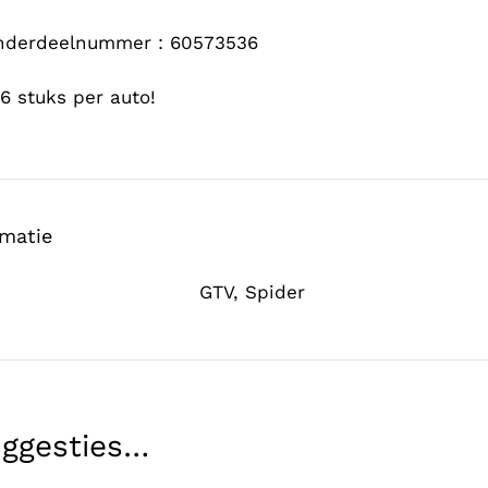
onderdeelnummer : 60573536
6 stuks per auto!
rmatie
GTV
,
Spider
uggesties…