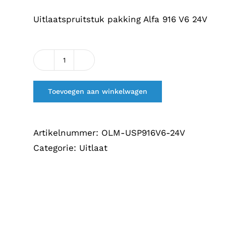
€8,05.
€6,75.
Uitlaatspruitstuk pakking Alfa 916 V6 24V
Uitlaatspruitstuk
pakking
Toevoegen aan winkelwagen
Alfa
916
V6
Artikelnummer:
OLM-USP916V6-24V
24V
Categorie:
Uitlaat
aantal