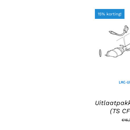
15% korting!
TOEVOEGEN 
/
Uitlaatpakk
(TS CF
€
16,