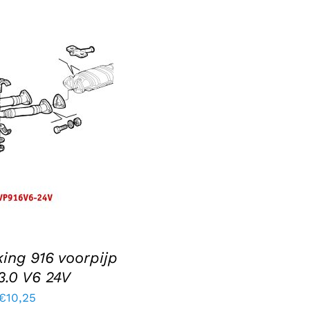
was:
is:
€10,40.
€8,
€16,35.
€13,90.
AAN WINKELWAGEN
DETAILS
ing 916 voorpijp
3.0 V6 24V
€
10,25