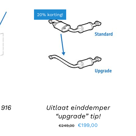
20% korting!
GEN
TOEVOEGEN AAN WINKELWAGEN
/
DETAILS
 916
Uitlaat einddemper
“upgrade” tip!
elijke
dige
Oorspronkelijke
Huidige
€
199,00
s
€
249,00
prijs
prijs