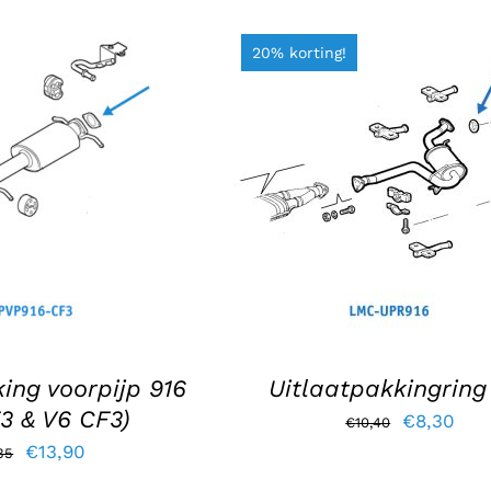
20% korting!
AAN WINKELWAGEN
TOEVOEGEN AAN WINKELWA
DETAILS
/
DETAILS
ing voorpijp 916
Uitlaatpakkingring
3 & V6 CF3)
Oorspronk
Hui
€
8,30
€
10,40
Oorspronkelijke
Huidige
€
13,90
prijs
prij
35
prijs
prijs
was:
is: