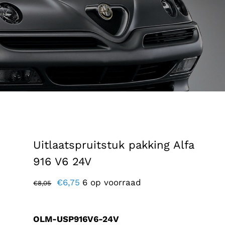
Uitlaatspruitstuk pakking Alfa
916 V6 24V
Oorspronkelijke
Huidige
€
6,75
6 op voorraad
€
8,05
prijs
prijs
was:
is:
OLM-USP916V6-24V