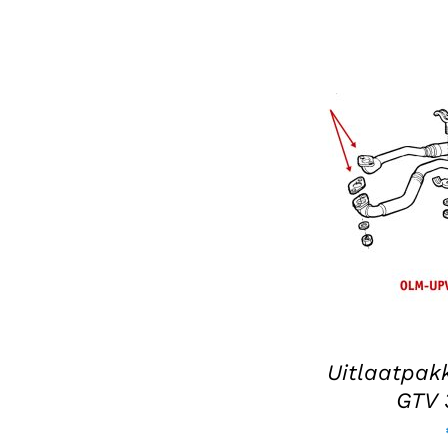
TOEVOEGEN 
/
Uitlaatpakk
GTV 