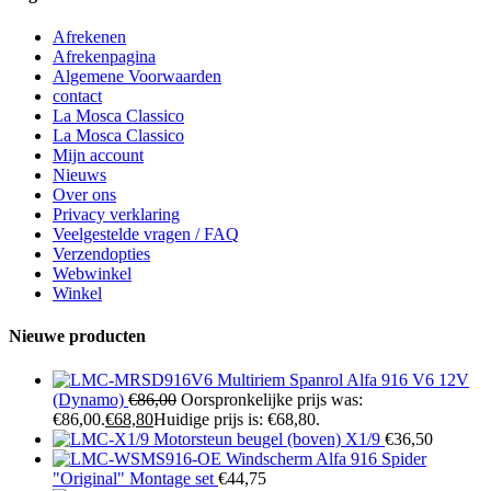
Afrekenen
Afrekenpagina
Algemene Voorwaarden
contact
La Mosca Classico
La Mosca Classico
Mijn account
Nieuws
Over ons
Privacy verklaring
Veelgestelde vragen / FAQ
Verzendopties
Webwinkel
Winkel
Nieuwe producten
Multiriem Spanrol Alfa 916 V6 12V
(Dynamo)
€
86,00
Oorspronkelijke prijs was:
€86,00.
€
68,80
Huidige prijs is: €68,80.
Motorsteun beugel (boven) X1/9
€
36,50
Windscherm Alfa 916 Spider
"Original" Montage set
€
44,75