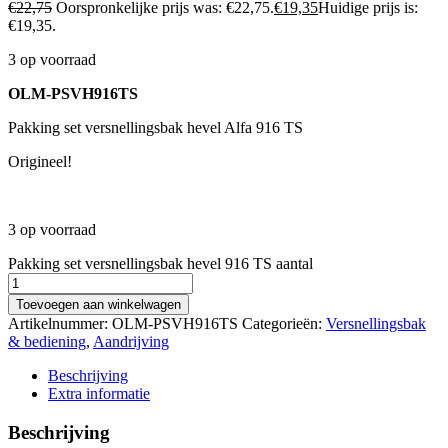
€
22,75
Oorspronkelijke prijs was: €22,75.
€
19,35
Huidige prijs is:
€19,35.
3 op voorraad
OLM-PSVH916TS
Pakking set versnellingsbak hevel Alfa 916 TS
Origineel!
3 op voorraad
Pakking set versnellingsbak hevel 916 TS aantal
Toevoegen aan winkelwagen
Artikelnummer:
OLM-PSVH916TS
Categorieën:
Versnellingsbak
& bediening
,
Aandrijving
Beschrijving
Extra informatie
Beschrijving