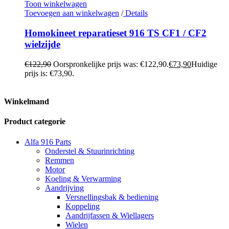
Toon winkelwagen
Toevoegen aan winkelwagen
/
Details
Homokineet reparatieset 916 TS CF1 / CF2
wielzijde
€
122,90
Oorspronkelijke prijs was: €122,90.
€
73,90
Huidige
prijs is: €73,90.
Winkelmand
Product categorie
Alfa 916 Parts
Onderstel & Stuurinrichting
Remmen
Motor
Koeling & Verwarming
Aandrijving
Versnellingsbak & bediening
Koppeling
Aandrijfassen & Wiellagers
Wielen