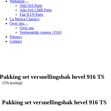
Webshop
Alfa 916 Parts
Alfa 916 LMR Parts
Fiat X1/9 Parts
La Mosca Classico
Over ons
Over ons
Veelgestelde vragen / FAQ
Nieuws
Contact
Specialist in
Alfa Romeo 916 Spider & Gtv | Fiat X1/9 parts
Bekijk onze
verzendopties
onze
Algemene voorwaarden
Pakking set versnellingsbak hevel 916 TS
15% korting!
Pakking set versnellingsbak hevel 916 TS