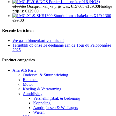
Portier Luidspreker 916 (NOS)
€
157,65
Oorspronkelijke prijs was: €157,65.
€
129,00
Huidige
prijs is: €129,00.
Stuurkolom schakelaars X1/9 1300
€
99,00
Recente berichten
We gaan binnenkort verhuizen!
Terugblik op onze 3e deelname aan de Tour du Péloponnèse
2025
Product categories
Alfa 916 Parts
Onderstel & Stuurinrichting
Remmen
Motor
Koeling & Verwarming
Aandrijving
Versnellingsbak & bediening
Koppeling
Aandrijfassen & Wiellagers
Wielen