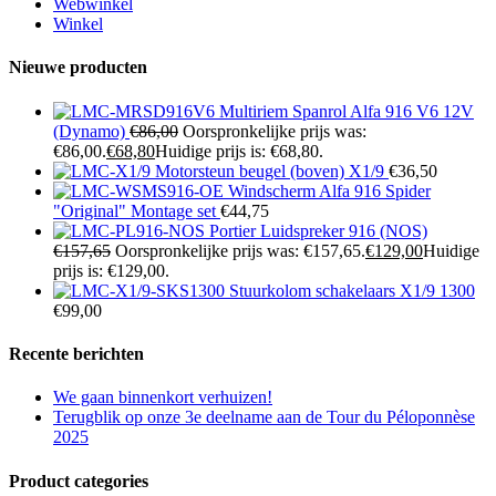
Webwinkel
Winkel
Nieuwe producten
Multiriem Spanrol Alfa 916 V6 12V
(Dynamo)
€
86,00
Oorspronkelijke prijs was:
€86,00.
€
68,80
Huidige prijs is: €68,80.
Motorsteun beugel (boven) X1/9
€
36,50
Windscherm Alfa 916 Spider
"Original" Montage set
€
44,75
Portier Luidspreker 916 (NOS)
€
157,65
Oorspronkelijke prijs was: €157,65.
€
129,00
Huidige
prijs is: €129,00.
Stuurkolom schakelaars X1/9 1300
€
99,00
Recente berichten
We gaan binnenkort verhuizen!
Terugblik op onze 3e deelname aan de Tour du Péloponnèse
2025
Product categories