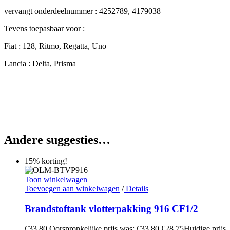
vervangt onderdeelnummer : 4252789, 4179038
Tevens toepasbaar voor :
Fiat : 128, Ritmo, Regatta, Uno
Lancia : Delta, Prisma
Andere suggesties…
15% korting!
Toon winkelwagen
Toevoegen aan winkelwagen
/
Details
Brandstoftank vlotterpakking 916 CF1/2
€
33,80
Oorspronkelijke prijs was: €33,80.
€
28,75
Huidige prijs