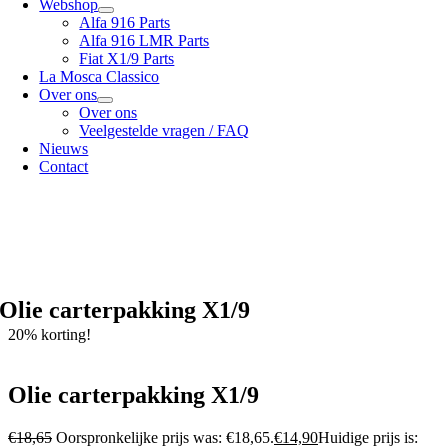
Webshop
Alfa 916 Parts
Alfa 916 LMR Parts
Fiat X1/9 Parts
La Mosca Classico
Over ons
Over ons
Veelgestelde vragen / FAQ
Nieuws
Contact
Specialist in
Alfa Romeo 916 Spider & Gtv | Fiat X1/9 parts
Bekijk onze
verzendopties
onze
Algemene voorwaarden
Olie carterpakking X1/9
20% korting!
Olie carterpakking X1/9
€
18,65
Oorspronkelijke prijs was: €18,65.
€
14,90
Huidige prijs is: