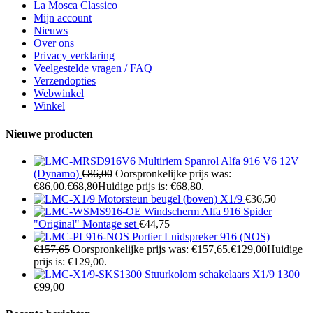
La Mosca Classico
Mijn account
Nieuws
Over ons
Privacy verklaring
Veelgestelde vragen / FAQ
Verzendopties
Webwinkel
Winkel
Nieuwe producten
Multiriem Spanrol Alfa 916 V6 12V
(Dynamo)
€
86,00
Oorspronkelijke prijs was:
€86,00.
€
68,80
Huidige prijs is: €68,80.
Motorsteun beugel (boven) X1/9
€
36,50
Windscherm Alfa 916 Spider
"Original" Montage set
€
44,75
Portier Luidspreker 916 (NOS)
€
157,65
Oorspronkelijke prijs was: €157,65.
€
129,00
Huidige
prijs is: €129,00.
Stuurkolom schakelaars X1/9 1300
€
99,00