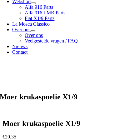
Webshop
Alfa 916 Parts
Alfa 916 LMR Parts
Fiat X1/9 Parts
La Mosca Classico
Over ons
Over ons
Veelgestelde vragen / FAQ
Nieuws
Contact
Specialist in
Alfa Romeo 916 Spider & Gtv | Fiat X1/9 parts
Bekijk onze
verzendopties
onze
Algemene voorwaarden
Moer krukaspoelie X1/9
Moer krukaspoelie X1/9
€
20,35