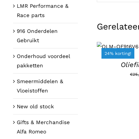
LMR Performance &
Race parts
Gerelatee
916 Onderdelen
TOEVOEGEN
Gebruikt
AAN
WINKELWAGEN
24% korting!
Onderhoud voordeel
/
DETAILS
Olief
pakketten
€
25
Smeermiddelen &
Vloeistoffen
New old stock
Gifts & Merchandise
Alfa Romeo