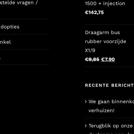
stelde vragen /
1500 + injection
€
142,75
ndopties
Draagarm bus
rubber voorzijde
nkel
X1/9
l
Oorspronkeli
Huidige
€
9,85
€
7,90
prijs
prijs
was:
is:
RECENTE BERICH
€9,85.
€7,90.
We gaan binnenko
verhuizen!
Terugblik op onze