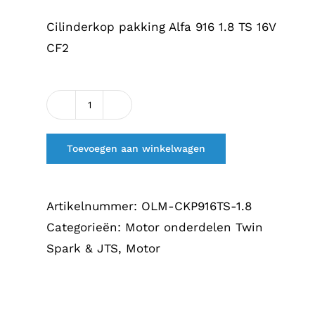
Cilinderkop pakking Alfa 916 1.8 TS 16V
CF2
Cilinderkop
pakking
Toevoegen aan winkelwagen
Alfa
916
1.8
Artikelnummer:
OLM-CKP916TS-1.8
TS
Categorieën:
Motor onderdelen Twin
16V
Spark & JTS
,
Motor
aantal