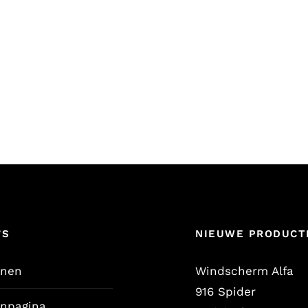
’S
NIEUWE PRODUCT
enen
Windscherm Alfa
916 Spider
enpagina