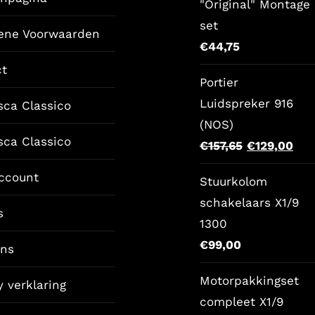
"Original" Montage
set
ene Voorwaarden
€
44,75
ct
Portier
Luidspreker 916
sca Classico
(NOS)
sca Classico
Oorspronkel
Hui
€
157,65
€
129,00
prijs
prij
ccount
Stuurkolom
was:
is:
schakelaars X1/9
€157,65.
€12
s
1300
€
99,00
ons
Motorpakkingset
y verklaring
compleet X1/9