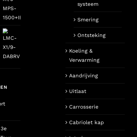
systeem
Smering
Ontsteking
Koeling &
Verwarming
jke
Aandrijving
TEN
Uitlaat
rt
Carrosserie
Cabriolet kap
 3e