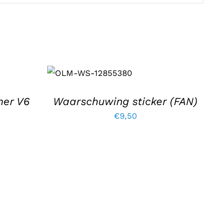
TOEVOEGEN AAN
WINKELWAGEN
/
DETAILS
ner V6
Waarschuwing sticker (FAN)
€
9,50
elijke
dige
s
,75.