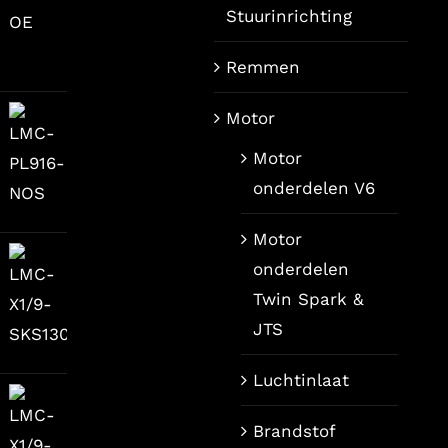
Stuurinrichting
Remmen
Motor
Motor
onderdelen V6
ijke
dige
s
Motor
onderdelen
9,00.
Twin Spark &
JTS
Luchtinlaat
Brandstof