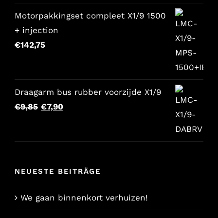
Motorpakkingset compleet X1/9 1500
+ injection
€
142,75
Draagarm bus rubber voorzijde X1/9
Der
Der
€
9,85
€
7,90
ursprüngliche
aktuelle
Preis
Preis
war:
lautet:
€9,85.
€7,90.
NEUESTE BEITRÄGE
We gaan binnenkort verhuizen!