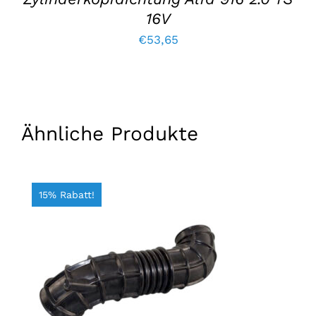
16V
€
53,65
Ähnliche Produkte
15% Rabatt!
IN DEN WARENKORB LEGEN
/
EINZELHEITEN