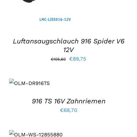
Luftansaugschlauch 916 Spider V6
12V
Der
Der
€
89,75
€
105,60
ursprüngliche
aktuelle
IN DEN
Preis
Preis
WARENKORB
war:
lautet:
LEGEN
/
EINZELHEITEN
€105,60.
€89,75.
916 TS 16V Zahnriemen
€
68,70
IN DEN
WARENKORB