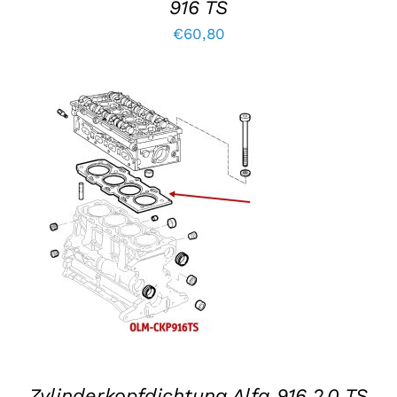
916 TS
€
60,80
IN DEN WARENKORB LEGEN
/
EINZELHEITEN
Zylinderkopfdichtung Alfa 916 2.0 TS