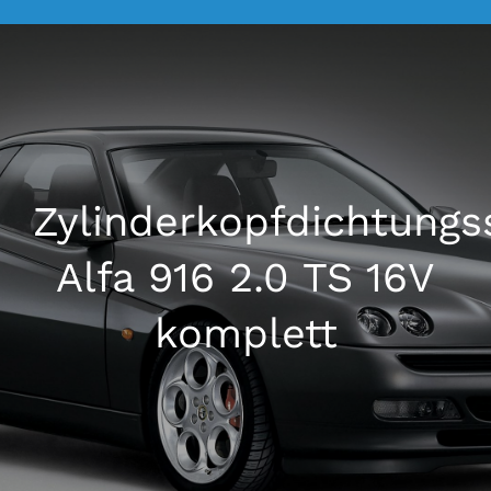
La Mosca Classico
Über uns
Nachrichten
Zylinderkopfdichtungs
Alfa 916 2.0 TS 16V
Kontakt
komplett