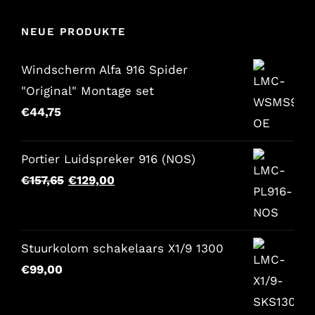
NEUE PRODUKTE
Windscherm Alfa 916 Spider
"Original" Montage set
€
44,75
Portier Luidspreker 916 (NOS)
Der
Der
€
157,65
€
129,00
ursprüngliche
aktuelle
Preis
Preis
war:
lautet:
Stuurkolom schakelaars X1/9 1300
€157,65.
€129,00.
€
99,00