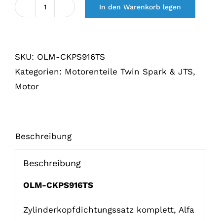
In den Warenkorb legen
Cilinderkoppakking
set
Alfa
SKU:
OLM-CKPS916TS
916
Kategorien:
Motorenteile Twin Spark & JTS
,
2.0
Motor
TS
16V
compleet
Menge
Beschreibung
Beschreibung
OLM-CKPS916TS
Zylinderkopfdichtungssatz komplett, Alfa