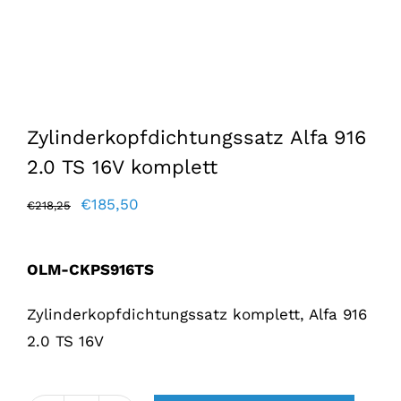
Zylinderkopfdichtungssatz Alfa 916
2.0 TS 16V komplett
Der
Der
€
185,50
€
218,25
ursprüngliche
aktuelle
Preis
Preis
OLM-CKPS916TS
war:
lautet:
€218,25.
€185,50.
Zylinderkopfdichtungssatz komplett, Alfa 916
2.0 TS 16V