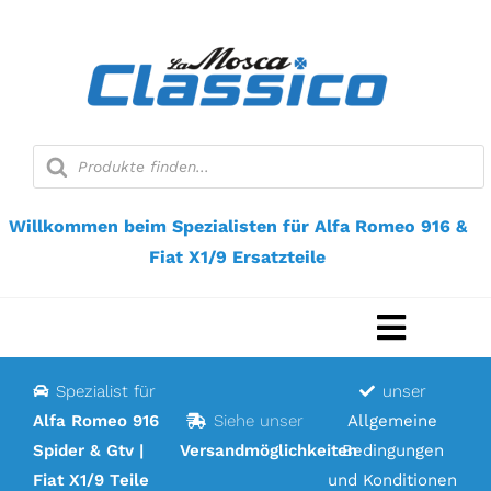
Zum
Inhalt
springen
Suche
nach
Produkten
Willkommen beim Spezialisten für Alfa Romeo 916 &
Fiat X1/9 Ersatzteile
Navigat
umscha
Spezialist für
unser
Startseite
Alfa Romeo 916
Siehe unser
Allgemeine
Spider & Gtv |
Versandmöglichkeiten
Bedingungen
Webshop
Fiat X1/9 Teile
und Konditionen