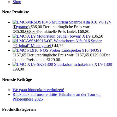
Shop
Neue Produkte
Multiriem Spanrol Alfa 916 V6 12V
(Dynamo)
€
86,00
Der ursprüngliche Preis war:
€86,00.
€
68,80
Der aktuelle Preis lautet: €68,80.
Motorsteun beugel (boven) X1/9
€
36,50
Windscherm Alfa 916 Spider
"Original" Montage set
€
44,75
Portier Luidspreker 916 (NOS)
€
157,65
Der ursprüngliche Preis war: €157,65.
€
129,00
Der
aktuelle Preis lautet: €129,00.
Stuurkolom schakelaars X1/9 1300
€
99,00
Neueste Beiträge
We gaan binnenkort verhuizen!
Rückblick auf unsere dritte Teilnahme an der Tour du
Péloponnèse 2025
Produktkategorien