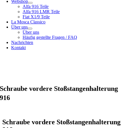
Webshop
Alfa 916 Teile
Alfa 916 LMR Teile
Fiat X1/9 Teile
La Mosca Classico
Über uns
Über uns
Häufig gestellte Fragen / FAQ
Nachrichten
Kontakt
Spezialist für
Alfa Romeo 916 Spider & Gtv | Fiat X1/9 Teile
Siehe unser
Versandmöglichkeiten
unser
Allgemeine Bedingungen und Konditionen
Schraube vordere Stoßstangenhalterung
916
Schraube vordere Stoßstangenhalterung