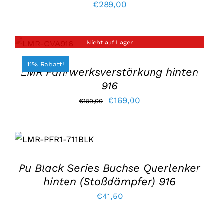
€
289,00
Nicht auf Lager
EINZELHEITEN
11% Rabatt!
LMR Fahrwerksverstärkung hinten
916
Der
Der
€
169,00
€
189,00
ursprüngliche
aktuelle
IN DEN
Preis
Preis
WARENKORB
war:
lautet:
LEGEN
/
EINZELHEITEN
€189,00.
€169,00.
Pu Black Series Buchse Querlenker
hinten (Stoßdämpfer) 916
€
41,50