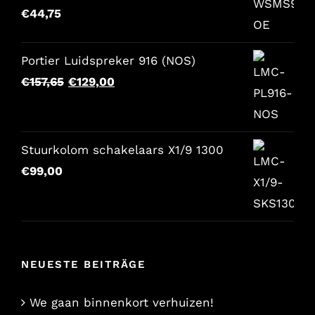
€
44,75
Portier Luidspreker 916 (NOS)
Der
Der
€
157,65
€
129,00
ursprüngliche
aktuelle
Preis
Preis
war:
lautet:
Stuurkolom schakelaars X1/9 1300
€157,65.
€129,00.
€
99,00
NEUESTE BEITRÄGE
We gaan binnenkort verhuizen!