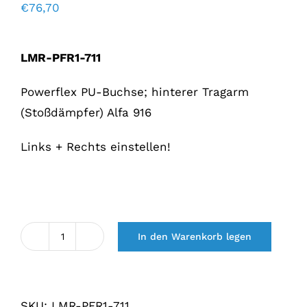
€
76,70
LMR-PFR1-711
Powerflex PU-Buchse; hinterer Tragarm
(Stoßdämpfer) Alfa 916
Links + Rechts einstellen!
In den Warenkorb legen
Powerflex
PU
bus
SKU:
LMR-PFR1-711