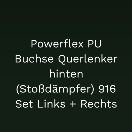
Über uns
Nachrichten
Powerflex PU
Buchse Querlenker
Kontakt
hinten
(Stoßdämpfer) 916
Set Links + Rechts