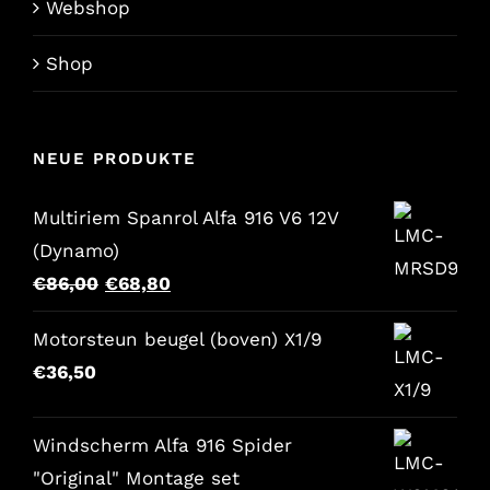
Webshop
Shop
NEUE PRODUKTE
Multiriem Spanrol Alfa 916 V6 12V
(Dynamo)
Der
Der
€
86,00
€
68,80
ursprüngliche
aktuelle
Motorsteun beugel (boven) X1/9
Preis
Preis
€
36,50
war:
lautet:
€86,00.
€68,80.
Windscherm Alfa 916 Spider
"Original" Montage set