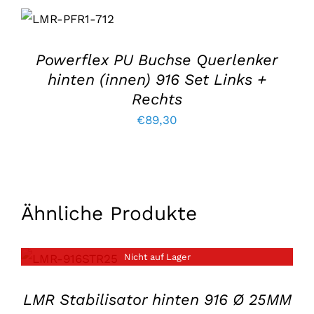
IN DEN
WARENKORB
LEGEN
/
EINZELHEITEN
Powerflex PU Buchse Querlenker
hinten (innen) 916 Set Links +
Rechts
€
89,30
Ähnliche Produkte
Nicht auf Lager
EINZELHEITEN
LMR Stabilisator hinten 916 Ø 25MM