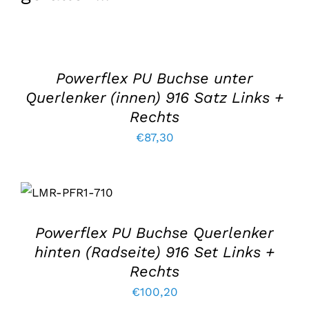
IN
DEN
WARENKORB
LEGEN
/
Powerflex PU Buchse unter
EINZELHEITEN
Querlenker (innen) 916 Satz Links +
Rechts
€
87,30
IN DEN
WARENKORB
LEGEN
/
EINZELHEITEN
Powerflex PU Buchse Querlenker
hinten (Radseite) 916 Set Links +
Rechts
€
100,20