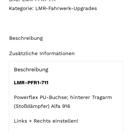
achter
Kategorie:
LMR-Fahrwerk-Upgrades
draagarm
(schokbreker)
916
Set
Beschreibung
Links
+
Zusätzliche Informationen
Rechts
Beschreibung
Menge
LMR-PFR1-711
Powerflex PU-Buchse; hinterer Tragarm
(Stoßdämpfer) Alfa 916
Links + Rechts einstellen!