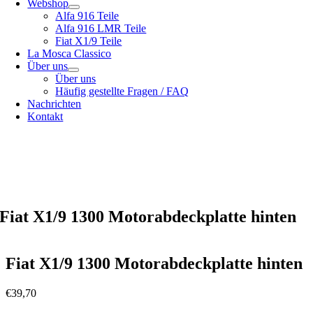
Webshop
Alfa 916 Teile
Alfa 916 LMR Teile
Fiat X1/9 Teile
La Mosca Classico
Über uns
Über uns
Häufig gestellte Fragen / FAQ
Nachrichten
Kontakt
Spezialist für
Alfa Romeo 916 Spider & Gtv | Fiat X1/9 Teile
Siehe unser
Versandmöglichkeiten
unser
Allgemeine Bedingungen und Konditionen
Fiat X1/9 1300 Motorabdeckplatte hinten
Fiat X1/9 1300 Motorabdeckplatte hinten
€
39,70