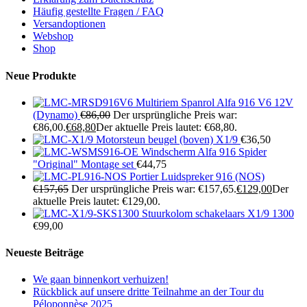
Häufig gestellte Fragen / FAQ
Versandoptionen
Webshop
Shop
Neue Produkte
Multiriem Spanrol Alfa 916 V6 12V
(Dynamo)
€
86,00
Der ursprüngliche Preis war:
€86,00.
€
68,80
Der aktuelle Preis lautet: €68,80.
Motorsteun beugel (boven) X1/9
€
36,50
Windscherm Alfa 916 Spider
"Original" Montage set
€
44,75
Portier Luidspreker 916 (NOS)
€
157,65
Der ursprüngliche Preis war: €157,65.
€
129,00
Der
aktuelle Preis lautet: €129,00.
Stuurkolom schakelaars X1/9 1300
€
99,00
Neueste Beiträge
We gaan binnenkort verhuizen!
Rückblick auf unsere dritte Teilnahme an der Tour du
Péloponnèse 2025