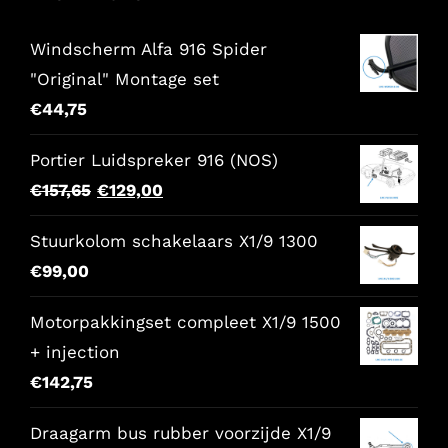
Windscherm Alfa 916 Spider
"Original" Montage set
€
44,75
Portier Luidspreker 916 (NOS)
Der
Der
€
157,65
€
129,00
ursprüngliche
aktuelle
Stuurkolom schakelaars X1/9 1300
Preis
Preis
€
99,00
war:
lautet:
€157,65.
€129,00.
Motorpakkingset compleet X1/9 1500
+ injection
€
142,75
Draagarm bus rubber voorzijde X1/9