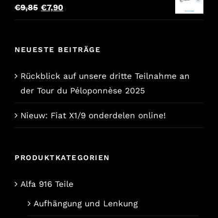
Der
Der
€
9,85
€
7,90
ursprüngliche
aktuelle
Preis
Preis
NEUESTE BEITRÄGE
war:
lautet:
€9,85.
€7,90.
Rückblick auf unsere dritte Teilnahme an
der Tour du Péloponnèse 2025
Nieuw: Fiat X1/9 onderdelen online!
PRODUKTKATEGORIEN
Alfa 916 Teile
Aufhängung und Lenkung