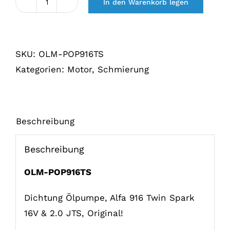
In den Warenkorb legen
Pakking
oliepomp,
Alfa
SKU:
OLM-POP916TS
916
Kategorien:
Motor
,
Schmierung
Twin
Spark
16V
Menge
Beschreibung
Beschreibung
OLM-POP916TS
Dichtung Ölpumpe, Alfa 916 Twin Spark
16V & 2.0 JTS, Original!