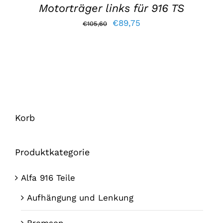
Motorträger links für 916 TS
Der
Der
€
89,75
€
105,60
ursprüngliche
aktuelle
Preis
Preis
war:
lautet:
€105,60.
€89,75.
Korb
Produktkategorie
Alfa 916 Teile
Aufhängung und Lenkung
Bremsen