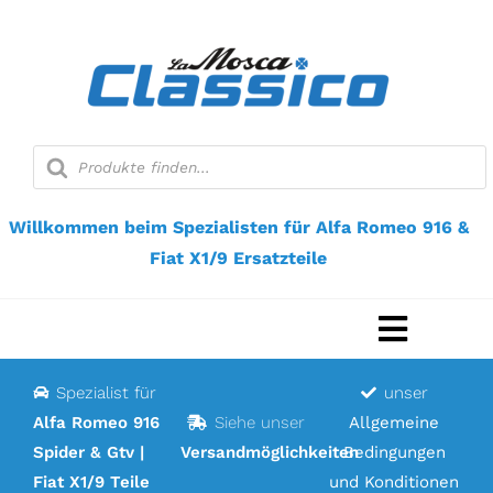
Zum
Inhalt
springen
Suche
nach
Produkten
Willkommen beim Spezialisten für Alfa Romeo 916 &
Fiat X1/9 Ersatzteile
Navigat
umscha
Spezialist für
unser
Startseite
Alfa Romeo 916
Siehe unser
Allgemeine
Spider & Gtv |
Versandmöglichkeiten
Bedingungen
Webshop
Fiat X1/9 Teile
und Konditionen