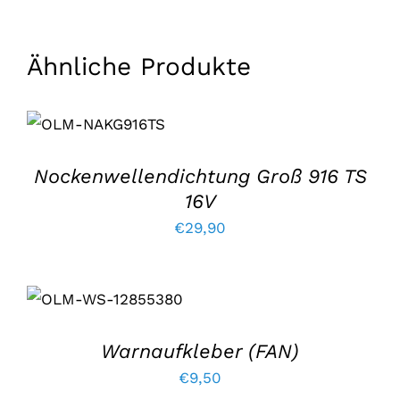
war:
lautet:
€23,00.
€19,50.
Ähnliche Produkte
IN DEN
WARENKORB
LEGEN
/
EINZELHEITEN
Nockenwellendichtung Groß 916 TS
16V
€
29,90
IN DEN
WARENKORB
LEGEN
/
EINZELHEITEN
Warnaufkleber (FAN)
€
9,50