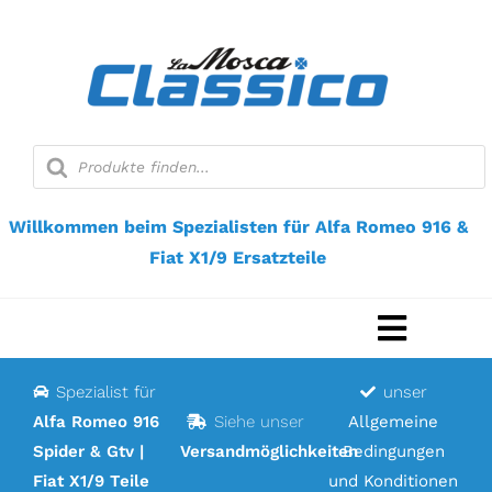
Zum
Inhalt
springen
Suche
nach
Produkten
Willkommen beim Spezialisten für Alfa Romeo 916 &
Fiat X1/9 Ersatzteile
Navigat
umscha
Spezialist für
unser
Startseite
Alfa Romeo 916
Siehe unser
Allgemeine
Spider & Gtv |
Versandmöglichkeiten
Bedingungen
Webshop
Fiat X1/9 Teile
und Konditionen