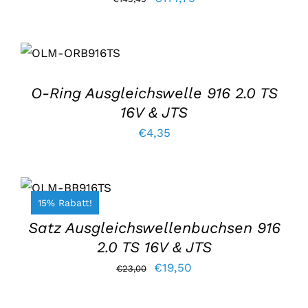
ursprüngliche
aktuelle
IN DEN
Preis
Preis
WARENKORB
war:
lautet:
LEGEN
/
EINZELHEITEN
€143,45.
€114,75.
O-Ring Ausgleichswelle 916 2.0 TS
16V & JTS
€
4,35
IN DEN
WARENKORB
LEGEN
/
15% Rabatt!
EINZELHEITEN
Satz Ausgleichswellenbuchsen 916
2.0 TS 16V & JTS
Der
Der
€
19,50
€
23,00
ursprüngliche
aktuelle
Preis
Preis