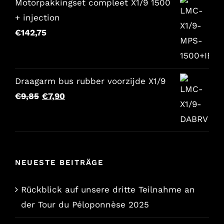
Motorpakkingset compleet X1/9 1500
+ injection
€
142,75
Draagarm bus rubber voorzijde X1/9
Der
Der
€
9,85
€
7,90
ursprüngliche
aktuelle
Preis
Preis
war:
lautet:
€9,85.
€7,90.
NEUESTE BEITRÄGE
Rückblick auf unsere dritte Teilnahme an
der Tour du Péloponnèse 2025