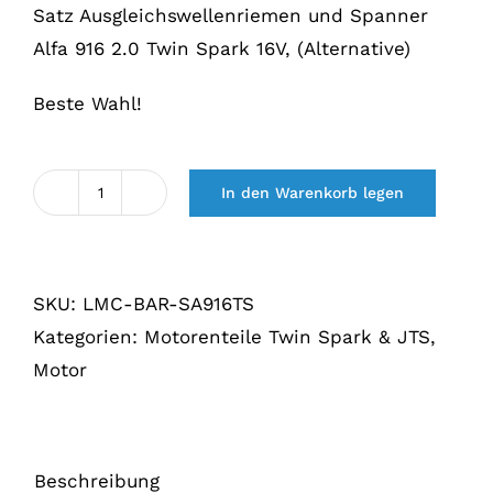
€96,15.
€76,90.
Satz Ausgleichswellenriemen und Spanner
Alfa 916 2.0 Twin Spark 16V, (Alternative)
Beste Wahl!
In den Warenkorb legen
Balansasriem
&
Spanner
SKU:
LMC-BAR-SA916TS
set
Kategorien:
Motorenteile Twin Spark & JTS
,
Alfa
Motor
916
2.0
TS
16V
Beschreibung