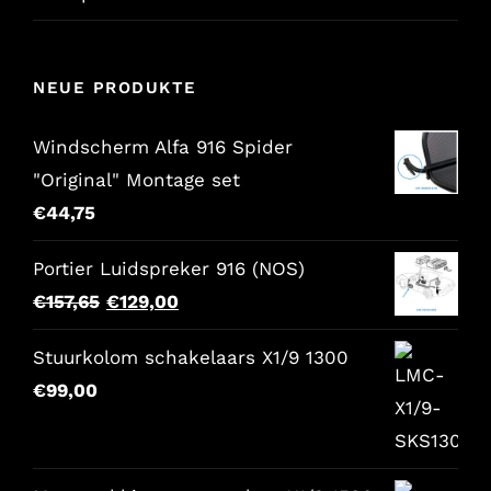
NEUE PRODUKTE
Windscherm Alfa 916 Spider
"Original" Montage set
€
44,75
Portier Luidspreker 916 (NOS)
Der
Der
€
157,65
€
129,00
ursprüngliche
aktuelle
Stuurkolom schakelaars X1/9 1300
Preis
Preis
€
99,00
war:
lautet:
€157,65.
€129,00.