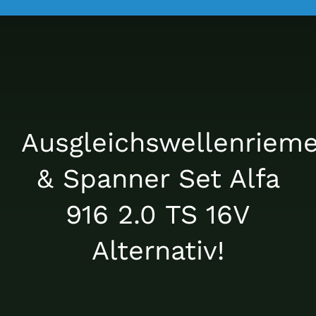
La Mosca Classico
Über uns
Nachrichten
Ausgleichswellenriem
& Spanner Set Alfa
Kontakt
916 2.0 TS 16V
Alternativ!