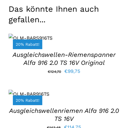
Das könnte Ihnen auch
gefallen...
IN DEN
WARENKORB
LEGEN
/
20% Rabatt!
EINZELHEITEN
Ausgleichswellen-Riemenspanner
Alfa 916 2.0 TS 16V Original
Der
Der
€
99,75
€
124,70
ursprüngliche
aktuelle
IN DEN
Preis
Preis
WARENKORB
war:
lautet:
LEGEN
/
20% Rabatt!
EINZELHEITEN
€124,70.
€99,75.
Ausgleichswellenriemen Alfa 916 2.0
TS 16V
Der
Der
€
114,75
€
143,45