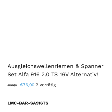
Ausgleichswellenriemen & Spanner
Set Alfa 916 2.0 TS 16V Alternativ!
Der
Der
€
76,90
2 vorrätig
€
96,15
ursprüngliche
aktuelle
Preis
Preis
LMC-BAR-SA916TS
war:
lautet: