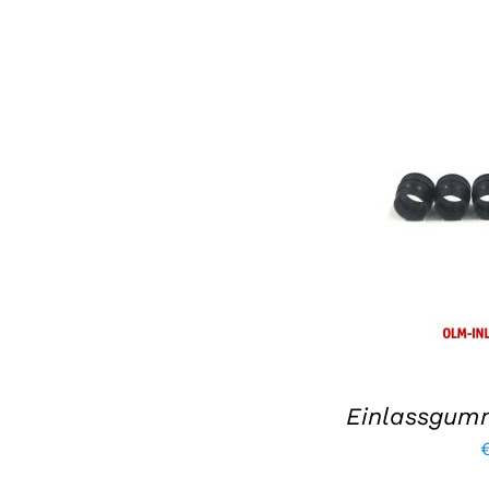
IN DEN WARE
EINZ
Einlassgumm