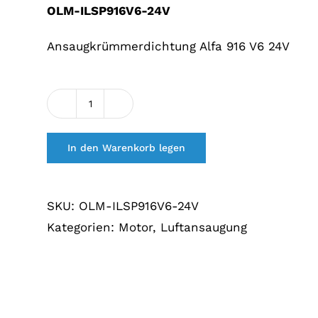
Preis
Preis
OLM-ILSP916V6-24V
war:
lautet:
€13,95.
€11,15.
Ansaugkrümmerdichtung Alfa 916 V6 24V
Inlaatspruitstuk
pakking
In den Warenkorb legen
916
V6
24V
SKU:
OLM-ILSP916V6-24V
Menge
Kategorien:
Motor
,
Luftansaugung