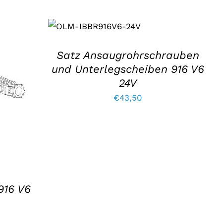
IN DEN WARENKORB
LEGEN
/
EINZELHEITEN
Satz Ansaugrohrschrauben
und Unterlegscheiben 916 V6
24V
/
€
43,50
916 V6