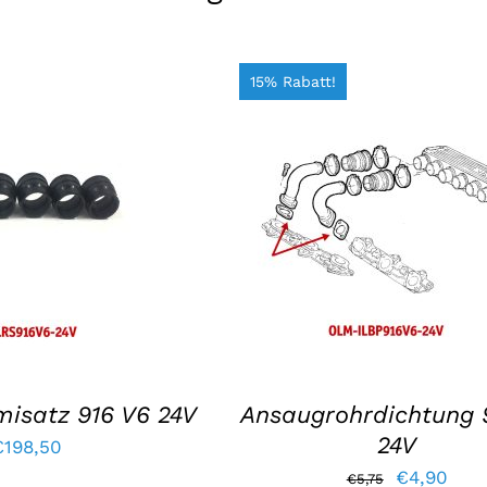
15% Rabatt!
NKORB LEGEN
/
IN DEN WARENKORB LEGEN
ELHEITEN
EINZELHEITEN
isatz 916 V6 24V
Ansaugrohrdichtung 
24V
€
198,50
Der
Der
€
4,90
€
5,75