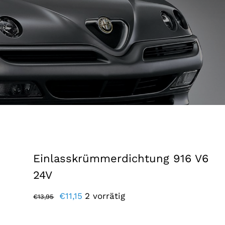
Einlasskrümmerdichtung 916 V6
24V
Der
Der
€
11,15
2 vorrätig
€
13,95
ursprüngliche
aktuelle