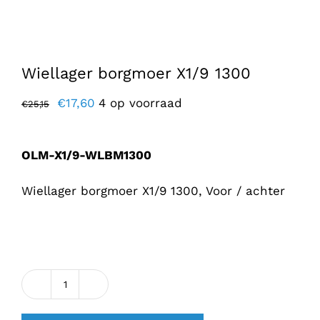
Wiellager borgmoer X1/9 1300
Oorspronkelijke
Huidige
€
17,60
4 op voorraad
€
25,15
prijs
prijs
was:
is:
OLM-X1/9-WLBM1300
€25,15.
€17,60.
Wiellager borgmoer X1/9 1300, Voor / achter
Wiellager
borgmoer