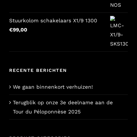
was:
is:
€157,65.
€129,00.
Stuurkolom schakelaars X1/9 1300
€
99,00
RECENTE BERICHTEN
We gaan binnenkort verhuizen!
Terugblik op onze 3e deelname aan de
Tour du Péloponnèse 2025