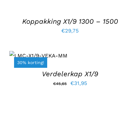
Koppakking X1/9 1300 – 1500
€
29,75
TOEVOEGEN AAN
WINKELWAGEN
/
30% korting!
DETAILS
Verdelerkap X1/9
Oorspronkelijke
Huidige
€
31,95
€
45,65
prijs
prijs
was:
is:
€45,65.
€31,95.