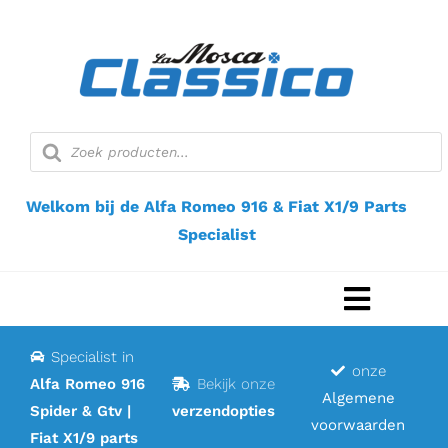
Ga
naar
inhoud
Producten
zoeken
Welkom bij de Alfa Romeo 916 & Fiat X1/9 Parts
Specialist
Navigat
Toggel
Specialist in
Home
onze
Alfa Romeo 916
Bekijk onze
Algemene
Spider & Gtv |
verzendopties
Webshop
voorwaarden
Fiat X1/9 parts