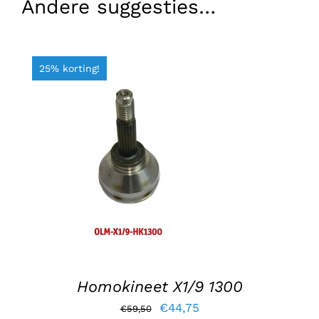
Andere suggesties…
25% korting!
TOEVOEGEN AAN WINKELWAGEN
/
DETAILS
Homokineet X1/9 1300
Oorspronkelijke
Huidige
€
44,75
€
59,50