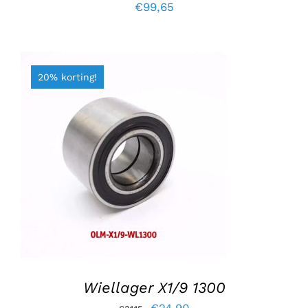
€
99,65
20% korting!
TOEVOEGEN AAN WINKELWAGEN
/
DETAILS
Wiellager X1/9 1300
Oorspronkelijke
Huidige
€
24,90