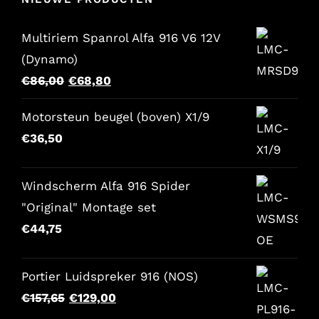
Multiriem Spanrol Alfa 916 V6 12V
(Dynamo)
Oorspronkelijke
Huidige
€
86,00
€
68,80
prijs
prijs
Motorsteun beugel (boven) X1/9
was:
is:
€
36,50
€86,00.
€68,80.
Windscherm Alfa 916 Spider
"Original" Montage set
€
44,75
Portier Luidspreker 916 (NOS)
Oorspronkelijke
Huidige
€
157,65
€
129,00
prijs
prijs