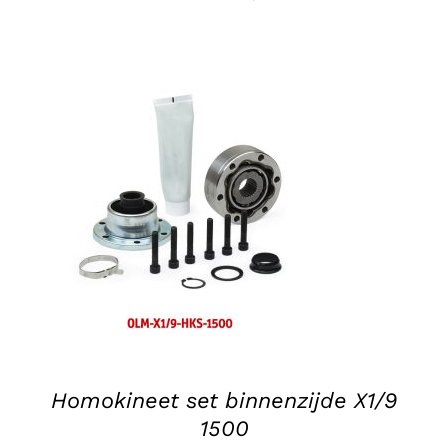
prijs
prijs
was:
is:
€53,15.
€42,50.
TOEVOEGEN AAN WINKELWAGEN
/
DETAILS
Homokineet set binnenzijde X1/9
1500