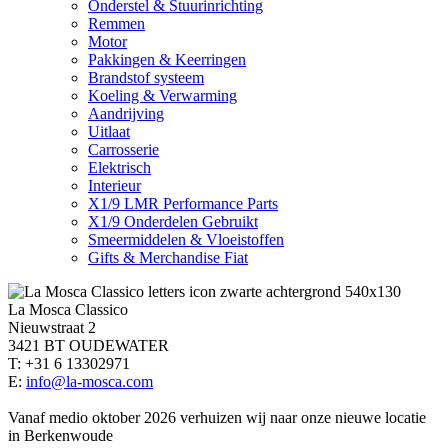
Onderstel & Stuurinrichting
Remmen
Motor
Pakkingen & Keerringen
Brandstof systeem
Koeling & Verwarming
Aandrijving
Uitlaat
Carrosserie
Elektrisch
Interieur
X1/9 LMR Performance Parts
X1/9 Onderdelen Gebruikt
Smeermiddelen & Vloeistoffen
Gifts & Merchandise Fiat
La Mosca Classico
Nieuwstraat 2
3421 BT OUDEWATER
T: +31 6 13302971
E:
info@la-mosca.com
Vanaf medio oktober 2026 verhuizen wij naar onze nieuwe locatie
in Berkenwoude