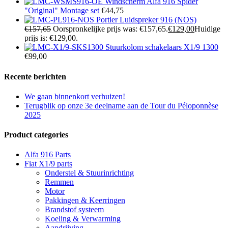
Windscherm Alfa 916 Spider
"Original" Montage set
€
44,75
Portier Luidspreker 916 (NOS)
€
157,65
Oorspronkelijke prijs was: €157,65.
€
129,00
Huidige
prijs is: €129,00.
Stuurkolom schakelaars X1/9 1300
€
99,00
Recente berichten
We gaan binnenkort verhuizen!
Terugblik op onze 3e deelname aan de Tour du Péloponnèse
2025
Product categories
Alfa 916 Parts
Fiat X1/9 parts
Onderstel & Stuurinrichting
Remmen
Motor
Pakkingen & Keerringen
Brandstof systeem
Koeling & Verwarming
Aandrijving