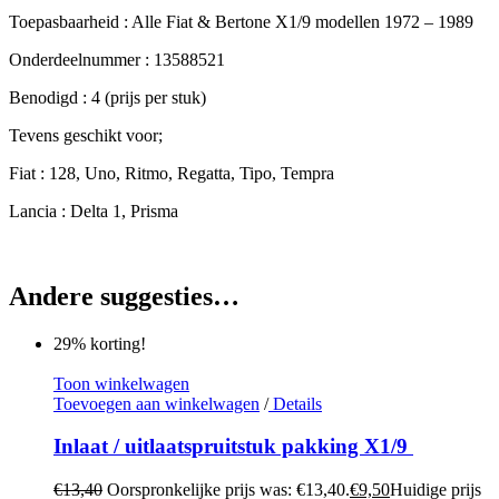
Toepasbaarheid : Alle Fiat & Bertone X1/9 modellen 1972 – 1989
Onderdeelnummer : 13588521
Benodigd : 4 (prijs per stuk)
Tevens geschikt voor;
Fiat : 128, Uno, Ritmo, Regatta, Tipo, Tempra
Lancia : Delta 1, Prisma
Andere suggesties…
29% korting!
Toon winkelwagen
Toevoegen aan winkelwagen
/
Details
Inlaat / uitlaatspruitstuk pakking X1/9
€
13,40
Oorspronkelijke prijs was: €13,40.
€
9,50
Huidige prijs