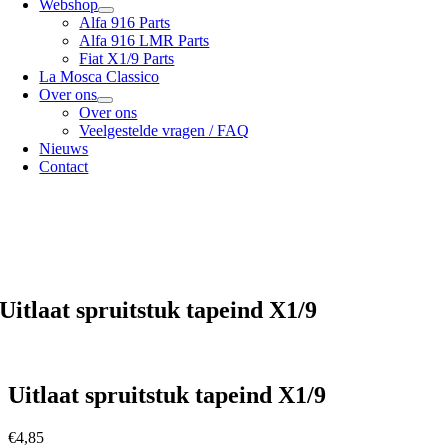
Webshop
Alfa 916 Parts
Alfa 916 LMR Parts
Fiat X1/9 Parts
La Mosca Classico
Over ons
Over ons
Veelgestelde vragen / FAQ
Nieuws
Contact
Specialist in
Alfa Romeo 916 Spider & Gtv | Fiat X1/9 parts
Bekijk onze
verzendopties
onze
Algemene voorwaarden
Uitlaat spruitstuk tapeind X1/9
Uitlaat spruitstuk tapeind X1/9
€
4,85