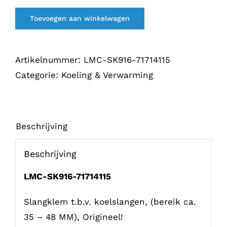
t.b.v.
Toevoegen aan winkelwagen
koelslangen
916
(35
Artikelnummer:
LMC-SK916-71714115
-
Categorie:
Koeling & Verwarming
45)
aantal
Beschrijving
Beschrijving
LMC-SK916-71714115
Slangklem t.b.v. koelslangen, (bereik ca.
35 – 48 MM), Origineel!