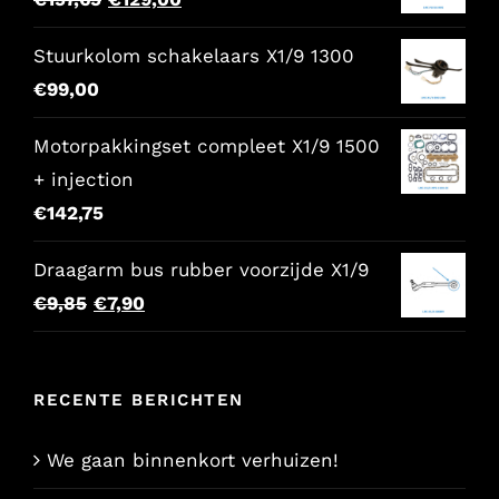
prijs
prijs
Stuurkolom schakelaars X1/9 1300
was:
is:
€
99,00
€157,65.
€129,00.
Motorpakkingset compleet X1/9 1500
+ injection
€
142,75
Draagarm bus rubber voorzijde X1/9
Oorspronkelijke
Huidige
€
9,85
€
7,90
prijs
prijs
was:
is:
RECENTE BERICHTEN
€9,85.
€7,90.
We gaan binnenkort verhuizen!