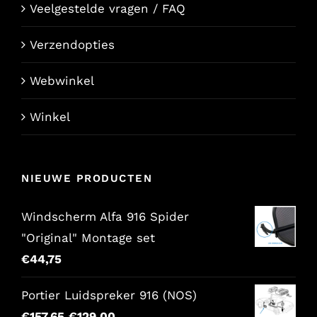
Veelgestelde vragen / FAQ
Verzendopties
Webwinkel
Winkel
NIEUWE PRODUCTEN
Windscherm Alfa 916 Spider
"Original" Montage set
€
44,75
Portier Luidspreker 916 (NOS)
Oorspronkelijke
Huidige
€
157,65
€
129,00