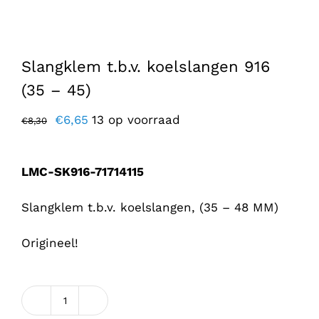
Slangklem t.b.v. koelslangen 916
(35 – 45)
Oorspronkelijke
Huidige
€
6,65
13 op voorraad
€
8,30
prijs
prijs
was:
is:
LMC-SK916-71714115
€8,30.
€6,65.
Slangklem t.b.v. koelslangen, (35 – 48 MM)
Origineel!
Slangklem