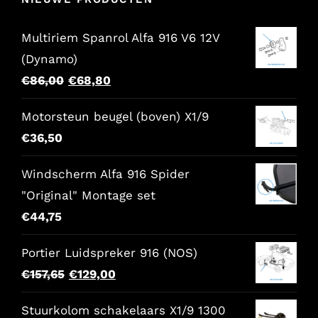
Multiriem Spanrol Alfa 916 V6 12V
(Dynamo)
Oorspronkelijke
Huidige
€
86,00
€
68,80
prijs
prijs
Motorsteun beugel (boven) X1/9
was:
is:
€
36,50
€86,00.
€68,80.
Windscherm Alfa 916 Spider
"Original" Montage set
€
44,75
Portier Luidspreker 916 (NOS)
Oorspronkelijke
Huidige
€
157,65
€
129,00
prijs
prijs
Stuurkolom schakelaars X1/9 1300
was:
is: