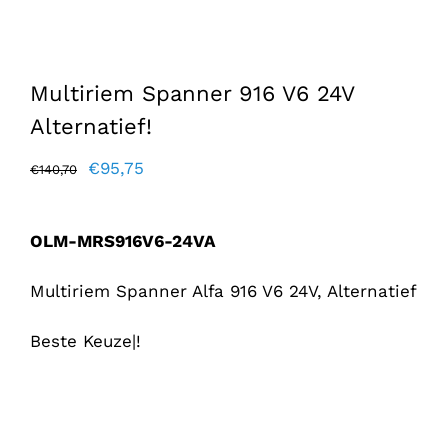
Multiriem Spanner 916 V6 24V
Alternatief!
Oorspronkelijke
Huidige
€
95,75
€
140,70
prijs
prijs
was:
is:
OLM-MRS916V6-24VA
€140,70.
€95,75.
Multiriem Spanner Alfa 916 V6 24V, Alternatief
Beste Keuze|!