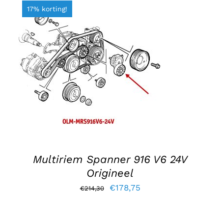
€27,85.
€19,75.
17% korting!
TOEVOEGEN AAN WINKELWAGEN
/
DETAILS
Multiriem Spanner 916 V6 24V
Origineel
Oorspronkelijke
Huidige
€
178,75
€
214,30
prijs
prijs
was:
is: