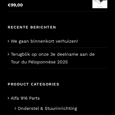
€
99,00
€157,65.
€129,00.
RECENTE BERICHTEN
We gaan binnenkort verhuizen!
Terugblik op onze 3e deelname aan de
Tour du Péloponnèse 2025
PRODUCT CATEGORIES
Alfa 916 Parts
Onderstel & Stuurinrichting