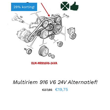
29% korting!
TOEVOEGEN AAN WINKELWAGEN
/
DETAILS
Multiriem 916 V6 24V Alternatief!
Oorspronkelijke
Huidige
€
19,75
€
27,85
prijs
prijs
was:
is: