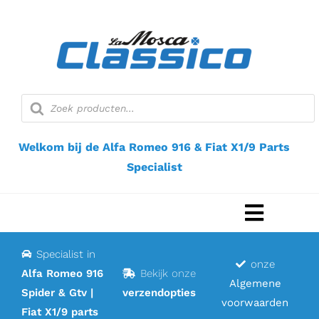
Ga
naar
inhoud
Producten
zoeken
Welkom bij de Alfa Romeo 916 & Fiat X1/9 Parts
Specialist
Navigat
Toggel
Specialist in
Home
onze
Alfa Romeo 916
Bekijk onze
Algemene
Spider & Gtv |
verzendopties
Webshop
voorwaarden
Fiat X1/9 parts