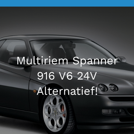
La Mosca Classico
Over ons
Nieuws
Multiriem Spanner
916 V6 24V
Contact
Alternatief!